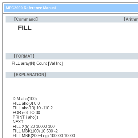
MPC2000 Reference Manual
【Command】
【Arithm
FILL
【FORMAT】
FILL array(N) Count [Val Inc]
【EXPLANATION】
DIM aho(100)
FILL aho(0) 0 0
FILL aho(10) 10 -110 2
FOR i=8 TO 30
PRINT i aho(i)
NEXT
FILL X(6) 20 10000 100
FILL MBK(100) 10 500 -2
FILL MBK(200~Lng) 100000 10000