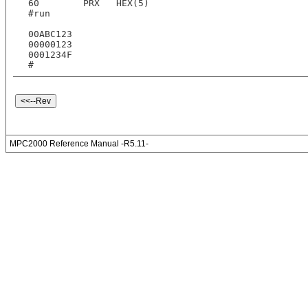
60        PRX   HEX(5)
#run
00ABC123
00000123
0001234F
#
MPC2000 Reference Manual -R5.11-