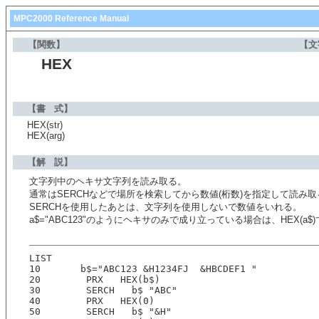
MPC2000 Reference Manual
【関数】
【文
HEX
【書 式】
HEX(str)
HEX(arg)
【解 説】
文字列中のヘキサ文字列を読み取る。
通常はSERCHなどで場所を検索してから数値(桁数)を指定して読み取
SERCHを使用したあとは、文字列を使用しないで数値をいれる。
a$="ABC123"のようにヘキサのみで成り立っている場合は、HEX(a
LIST
10       b$="ABC123 &H1234FJ  &HBCDEF1 "
20        PRX   HEX(b$)
30        SERCH   b$ "ABC"
40        PRX   HEX(0)
50        SERCH   b$ "&H"