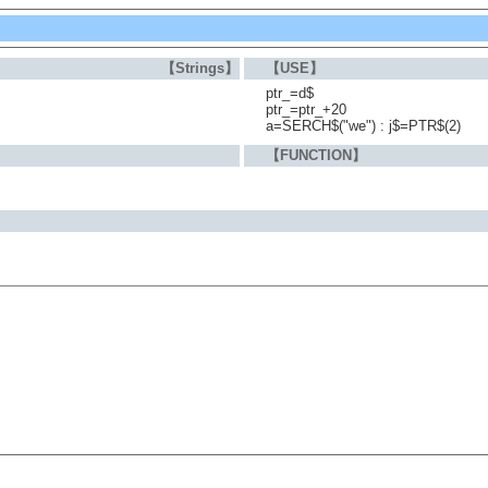
【Strings】
【USE】
ptr_=d$
ptr_=ptr_+20
a=SERCH$("we") : j$=PTR$(2)
【FUNCTION】