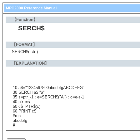
MPC2000 Reference Manual
【Function】
SERCH$
【FORMAT】
SERCH$( str )
【EXPLANATION】
10 a$="1234567890abcdefgABCDEFG"
30 SERCH a$ "a"
35 s=ptr_-1 : e=SERCH$("A") : c=e-s-1
40 ptr_=s
50 c$=PTR$(c)
60 PRINT c$
#run
abcdefg
#