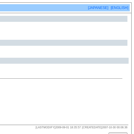
[JAPANESE]
[ENGLISH]
[LASTMODIFY]2009-09-01 18:35:57
[CREATEDATE]2007-10-30 00:06:36