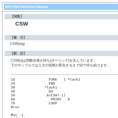
MPC2000 Reference Manual
【関数】
CSW
【書 式】
CSW(arg)
【解 説】
CSW(n)は関数自身が待ち(ポーリング)を含んでいます。
下のサンプルでは入力の状態が変化するまで50で待ち続けます。
10                FORK   1 *task1
20                END
30              *task1
40                DO
50               A=CSW(-1)
60                 PRINT   A
70                LOOP
#run
#on -1