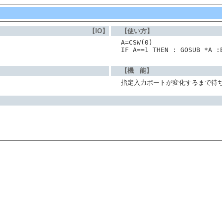
【IO】
【使い方】
A=CSW(0)
IF A==1 THEN : GOSUB *A :
【機 能】
指定入力ポートが変化するまで待