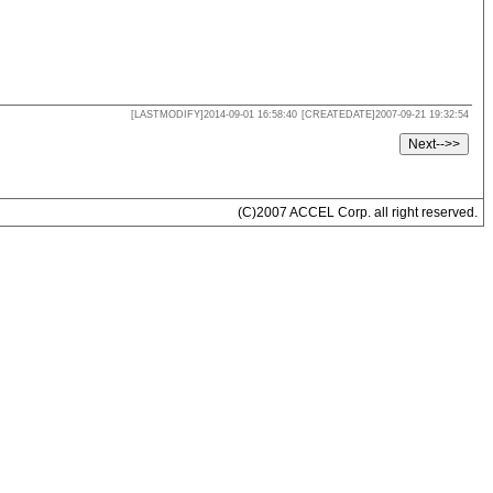
[LASTMODIFY]2014-09-01 16:58:40
[CREATEDATE]2007-09-21 19:32:54
(C)2007 ACCEL Corp. all right reserved.