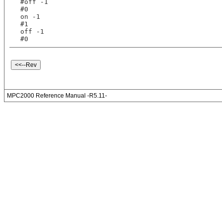
#off -1
#0
on -1
#1
off -1
#0
MPC2000 Reference Manual -R5.11-