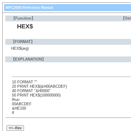
MPC2000 Reference Manual
【Function】
【Str
HEX$
【FORMAT】
HEX$(arg)
【EXPLANATION】
10 FORMAT ""
20 PRINT HEX$(&H00ABCDEF)
40 FORMAT "&H0000"
50 PRINT HEX$(100000000)
#run
00ABCDEF
&HE100
#