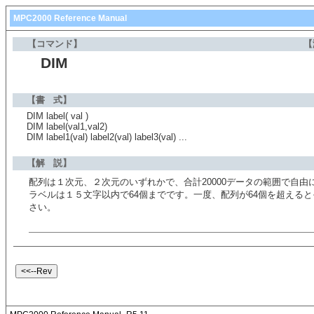
MPC2000 Reference Manual
【コマンド】
【
DIM
【書 式】
DIM label( val )
DIM label(val1,val2)
DIM label1(val) label2(val) label3(val) ...
【解 説】
配列は１次元、２次元のいずれかで、合計20000データの範囲で自由
ラベルは１５文字以内で64個までです。一度、配列が64個を超える
さい。