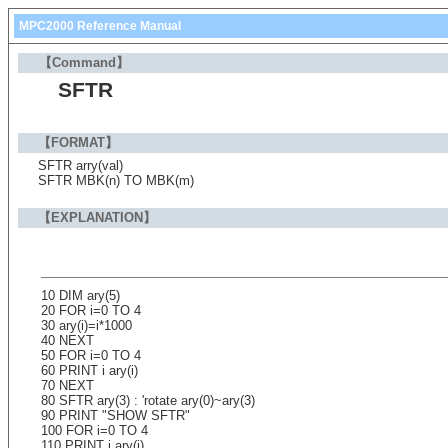
MPC2000 Reference Manual
【Command】
SFTR
【FORMAT】
SFTR arry(val)
SFTR MBK(n) TO MBK(m)
【EXPLANATION】
10 DIM ary(5)
20 FOR i=0 TO 4
30 ary(i)=i*1000
40 NEXT
50 FOR i=0 TO 4
60 PRINT i ary(i)
70 NEXT
80 SFTR ary(3) : 'rotate ary(0)~ary(3)
90 PRINT "SHOW SFTR"
100 FOR i=0 TO 4
110 PRINT i ary(i)