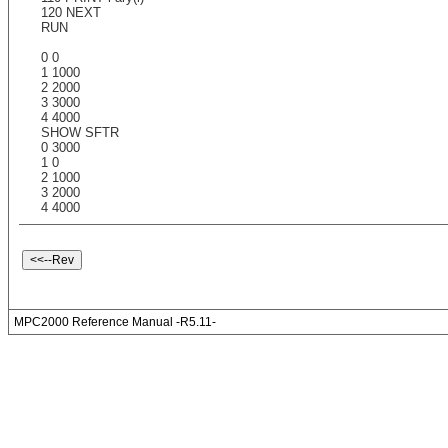
120 NEXT
RUN
0 0
1 1000
2 2000
3 3000
4 4000
SHOW SFTR
0 3000
1 0
2 1000
3 2000
4 4000
MPC2000 Reference Manual -R5.11-