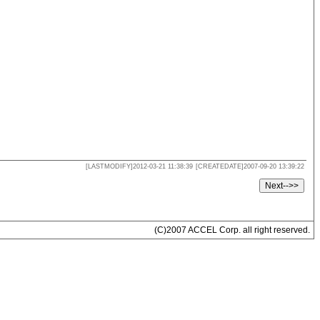
[LASTMODIFY]2012-03-21 11:38:39
[CREATEDATE]2007-09-20 13:39:22
(C)2007 ACCEL Corp. all right reserved.