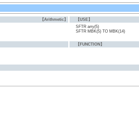
【Arithmetic】
【USE】
SFTR arry(5)
SFTR MBK(5) TO MBK(14)
【FUNCTION】