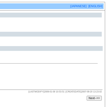
[JAPANESE]
[ENGLISH]
[LASTMODIFY]2009-01-09 10:53:51
[CREATEDATE]2007-09-20 13:23:02