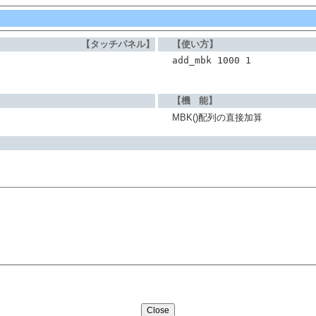
【タッチパネル】
【使い方】
add_mbk 1000 1
【機 能】
MBK()配列の直接加算