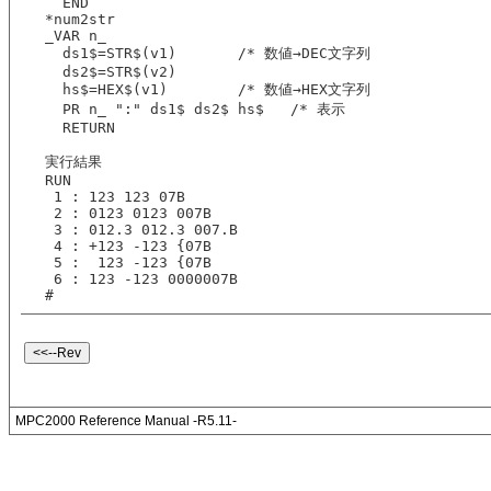
  END
*num2str
_VAR n_
  ds1$=STR$(v1)       /* 数値→DEC文字列
  ds2$=STR$(v2)
  hs$=HEX$(v1)        /* 数値→HEX文字列
  PR n_ ":" ds1$ ds2$ hs$   /* 表示
  RETURN
実行結果
RUN
 1 : 123 123 07B
 2 : 0123 0123 007B
 3 : 012.3 012.3 007.B
 4 : +123 -123 {07B
 5 :  123 -123 {07B
 6 : 123 -123 0000007B
#
MPC2000 Reference Manual -R5.11-