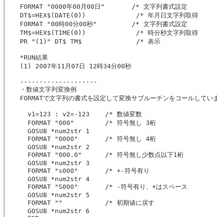
FORMAT "0000年00月00日"       /* 文字列書式設定
DT$=HEX$(DATE(0))             /* 年月日文字列取得
FORMAT "00時00分00秒"         /* 文字列書式設定
TM$=HEX$(TIME(0))             /* 時分秒文字列取得
PR "(1)" DT$ TM$              /* 表示
*RUN結果
(1) 2007年11月07日 12時34分00秒
--------------------
・数値文字列変換例
FORMATで文字列の書式を設定して変換サブルーチンをコールしてい
  v1=123 : v2=-123    /* 数値変数
  FORMAT "000"        /* 符号無し 3桁
  GOSUB *num2str 1
  FORMAT "0000"       /* 符号無し 4桁
  GOSUB *num2str 2
  FORMAT "000.0"      /* 符号無し少数点以下1桁
  GOSUB *num2str 3
  FORMAT "s000"       /* +-符号有り
  GOSUB *num2str 4
  FORMAT "S000"       /* -符号有り、+はスペース
  GOSUB *num2str 5
  FORMAT ""           /* 初期値に戻す
  GOSUB *num2str 6