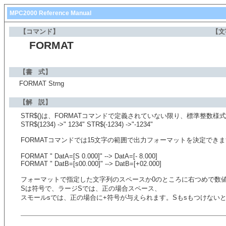
MPC2000 Reference Manual
【コマンド】
【文
FORMAT
【書 式】
FORMAT Strng
【解 説】
STR$()は、FORMATコマンドで定義されていない限り、標準整数
STR$(1234) ->" 1234" STR$(-1234) ->"-1234"
FORMATコマンドでは15文字の範囲で出力フォーマットを決定でき
FORMAT " DatA=[S 0.000]" --> DatA=[- 8.000]
FORMAT " DatB=[s00.000]" --> DatB=[+02.000]
フォーマットで指定した文字列のスペースか0のところに右つめで数
Sは符号で、ラージSでは、正の場合スペース、
スモールsでは、正の場合に+符号が与えられます。Sもsもつけない