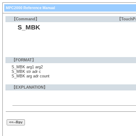
MPC2000 Reference Manual
【Command】
【TouchP
S_MBK
【FORMAT】
S_MBK arg1 arg2
S_MBK str adr c
S_MBK arg adr count
【EXPLANATION】