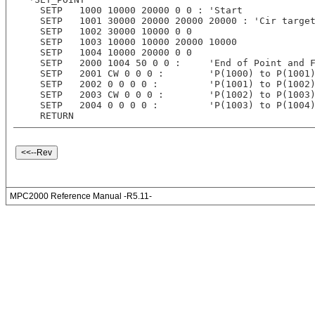
  SETP   1000 10000 20000 0 0 : 'Start
  SETP   1001 30000 20000 20000 20000 : 'Cir targe
  SETP   1002 30000 10000 0 0
  SETP   1003 10000 10000 20000 10000
  SETP   1004 10000 20000 0 0
  SETP   2000 1004 50 0 0 :     'End of Point and 
  SETP   2001 CW 0 0 0 :        'P(1000) to P(1001
  SETP   2002 0 0 0 0 :         'P(1001) to P(1002
  SETP   2003 CW 0 0 0 :        'P(1002) to P(1003
  SETP   2004 0 0 0 0 :         'P(1003) to P(1004
  RETURN
MPC2000 Reference Manual -R5.11-