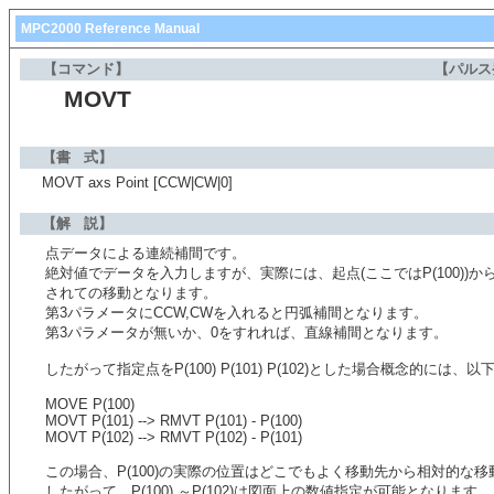
MPC2000 Reference Manual
【コマンド】
【パルス
MOVT
【書 式】
MOVT axs Point [CCW|CW|0]
【解 説】
点データによる連続補間です。
絶対値でデータを入力しますが、実際には、起点(ここではP(100))
されての移動となります。
第3パラメータにCCW,CWを入れると円弧補間となります。
第3パラメータが無いか、0をすれれば、直線補間となります。
したがって指定点をP(100) P(101) P(102)とした場合概念的には
MOVE P(100)
MOVT P(101) --> RMVT P(101) - P(100)
MOVT P(102) --> RMVT P(102) - P(101)
この場合、P(100)の実際の位置はどこでもよく移動先から相対的な
したがって P(100) ～P(102)は図面上の数値指定が可能となります