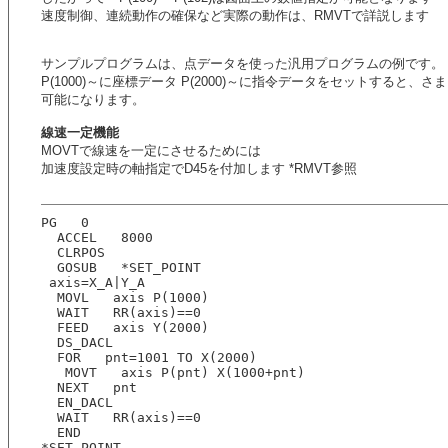
速度制御、連続動作の確保など実際の動作は、RMVTで詳説します
サンプルプログラムは、点データを使った汎用プログラムの例です。
P(1000)～に座標データ P(2000)～に指令データをセットすると、
可能になります。
線速一定機能
MOVTで線速を一定にさせるためには
加速度設定時の軸指定でD45を付加します *RMVT参照
PG   0
  ACCEL   8000
  CLRPOS  
  GOSUB   *SET_POINT
 axis=X_A|Y_A
  MOVL   axis P(1000)
  WAIT   RR(axis)==0
  FEED   axis Y(2000)
  DS_DACL  
  FOR   pnt=1001 TO X(2000)
   MOVT   axis P(pnt) X(1000+pnt)
  NEXT   pnt
  EN_DACL  
  WAIT   RR(axis)==0
  END  
*SET_POINT