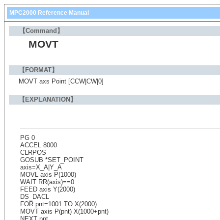
MPC2000 Reference Manual
【Command】
MOVT
【FORMAT】
MOVT axs Point [CCW|CW|0]
【EXPLANATION】
PG 0
ACCEL 8000
CLRPOS
GOSUB *SET_POINT
axis=X_A|Y_A
MOVL axis P(1000)
WAIT RR(axis)==0
FEED axis Y(2000)
DS_DACL
FOR pnt=1001 TO X(2000)
MOVT axis P(pnt) X(1000+pnt)
NEXT pnt