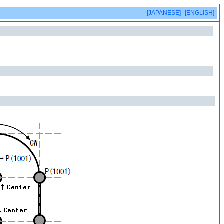
[JAPANESE]
[ENGLISH]