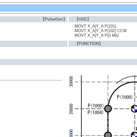
【PulseGen】
【USE】
MOVT X_A|Y_A P(101)
MOVT X_A|Y_A P(102) CCW
MOVT X_A|Y_A P(i) M(i)
【FUNCTION】