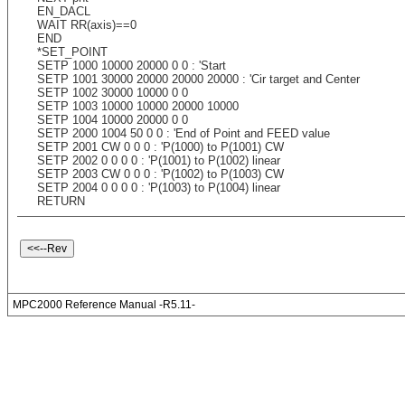
EN_DACL
WAIT RR(axis)==0
END
*SET_POINT
SETP 1000 10000 20000 0 0 : 'Start
SETP 1001 30000 20000 20000 20000 : 'Cir target and Center
SETP 1002 30000 10000 0 0
SETP 1003 10000 10000 20000 10000
SETP 1004 10000 20000 0 0
SETP 2000 1004 50 0 0 : 'End of Point and FEED value
SETP 2001 CW 0 0 0 : 'P(1000) to P(1001) CW
SETP 2002 0 0 0 0 : 'P(1001) to P(1002) linear
SETP 2003 CW 0 0 0 : 'P(1002) to P(1003) CW
SETP 2004 0 0 0 0 : 'P(1003) to P(1004) linear
RETURN
MPC2000 Reference Manual -R5.11-