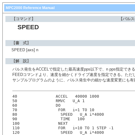
MPC2000 Reference Manual
【コマンド】
【パルス
SPEED
【書 式】
SPEED [axs] n
【解 説】
パルス発生をACCELで指定した最高速度pps以下で、n pps指定でき
FEEDコマンドより、速度を細かくドライブ速度を指定できる。ただし分解
サンプルプログラムのように、パルス発生中の細かな速度変更にも有
40                ACCEL   40000 1000
50                RMVC   U_A 1
60                DO
70                 FOR   i=1 TO 10
80                  SPEED   U_A i*4000
90                  TIME   100
100                NEXT
110                FOR   i=10 TO 1 STEP -1
120                 SPEED   U_A i*4000