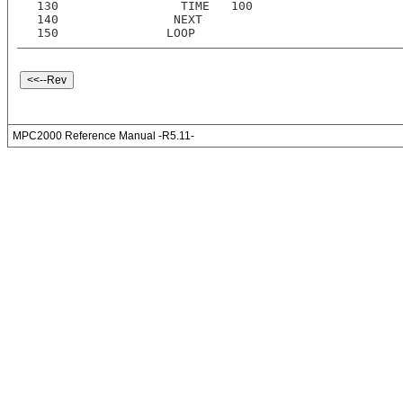
130                 TIME   100
140                NEXT
150               LOOP
MPC2000 Reference Manual -R5.11-