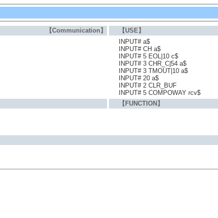
【Communication】
【USE】
INPUT# a$
INPUT# CH a$
INPUT# 5 EOL|10 c$
INPUT# 3 CHR_C|54 a$
INPUT# 3 TMOUT|10 a$
INPUT# 20 a$
INPUT# 2 CLR_BUF
INPUT# 5 COMPOWAY rcv$
【FUNCTION】