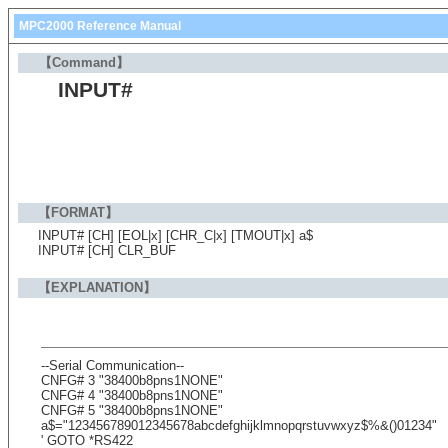
MPC2000 Reference Manual
【Command】
INPUT#
【FORMAT】
INPUT# [CH] [EOL|x] [CHR_C|x] [TMOUT|x] a$
INPUT# [CH] CLR_BUF
【EXPLANATION】
--Serial Communication--
CNFG# 3 "38400b8pns1NONE"
CNFG# 4 "38400b8pns1NONE"
CNFG# 5 "38400b8pns1NONE"
a$="123456789012345678abcdefghijklmnopqrstuvwxyz$%&()01234"
' GOTO *RS422