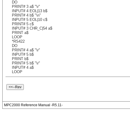
DO
PRINT# 3 a$ "\r"
INPUT# 4 EOL|13 b$
PRINT# 4 b$ "\n"
INPUT# 5 EOL|10 c$
PRINT# 5 c$
INPUT# 3 CHR_C|54 a$
PRINT a$
LOOP
*RS422
DO
PRINT# 4 a$ "\r"
INPUT# 5 b$
PRINT b$
PRINT# 5 b$ "\r"
INPUT# 4 a$
LOOP
MPC2000 Reference Manual -R5.11-