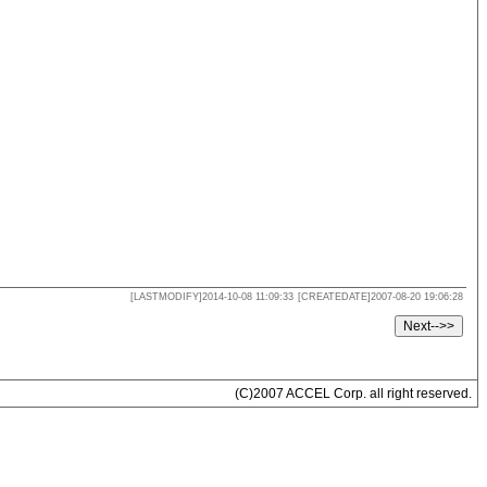
[LASTMODIFY]2014-10-08 11:09:33
[CREATEDATE]2007-08-20 19:06:28
(C)2007 ACCEL Corp. all right reserved.