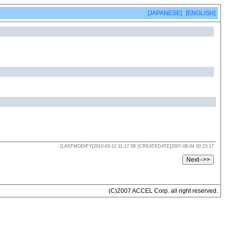
[JAPANESE]
[ENGLISH]
[LASTMODIFY]2010-03-12 11:17:58
[CREATEDATE]2007-08-04 00:23:17
(C)2007 ACCEL Corp. all right reserved.