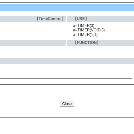
【TimeControl】
【USE】
a=TIMER(3)
a=TIMER(VOID|3)
a=TIMER(1,1)
【FUNCTION】