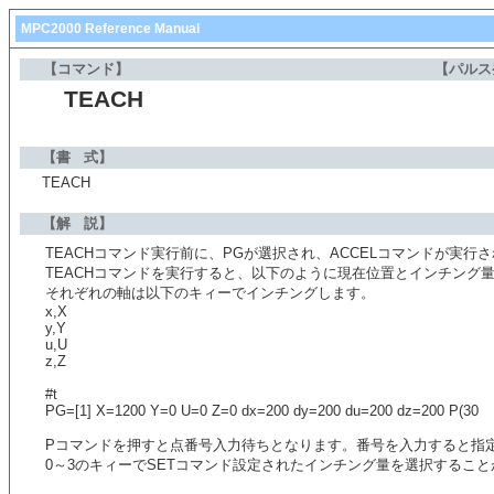
MPC2000 Reference Manual
【コマンド】
【パルス
TEACH
【書 式】
TEACH
【解 説】
TEACHコマンド実行前に、PGが選択され、ACCELコマンドが実行
TEACHコマンドを実行すると、以下のように現在位置とインチング
それぞれの軸は以下のキィーでインチングします。
x,X
y,Y
u,U
z,Z
#t
PG=[1] X=1200 Y=0 U=0 Z=0 dx=200 dy=200 du=200 dz=200 P(30
Pコマンドを押すと点番号入力待ちとなります。番号を入力すると指
0～3のキィーでSETコマンド設定されたインチング量を選択するこ