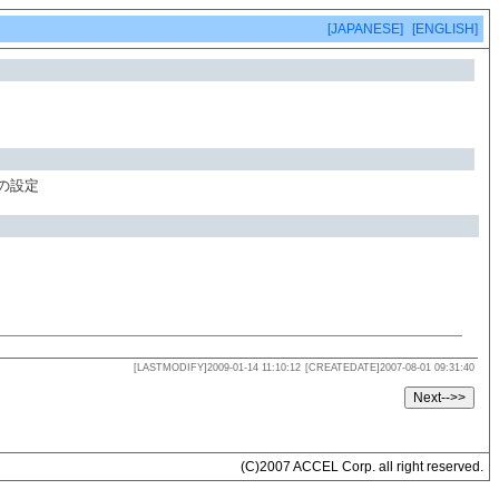
[JAPANESE]
[ENGLISH]
の設定
[LASTMODIFY]2009-01-14 11:10:12
[CREATEDATE]2007-08-01 09:31:40
(C)2007 ACCEL Corp. all right reserved.