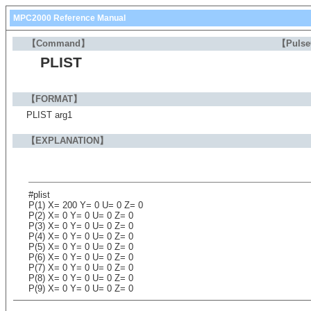
MPC2000 Reference Manual
【Command】
【Puls
PLIST
【FORMAT】
PLIST arg1
【EXPLANATION】
#plist
P(1) X= 200 Y= 0 U= 0 Z= 0
P(2) X= 0 Y= 0 U= 0 Z= 0
P(3) X= 0 Y= 0 U= 0 Z= 0
P(4) X= 0 Y= 0 U= 0 Z= 0
P(5) X= 0 Y= 0 U= 0 Z= 0
P(6) X= 0 Y= 0 U= 0 Z= 0
P(7) X= 0 Y= 0 U= 0 Z= 0
P(8) X= 0 Y= 0 U= 0 Z= 0
P(9) X= 0 Y= 0 U= 0 Z= 0