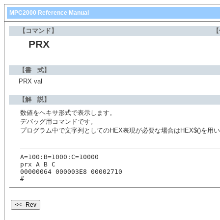
MPC2000 Reference Manual
【コマンド】
【
PRX
【書 式】
PRX val
【解 説】
数値をヘキサ形式で表示します。
デバッグ用コマンドです。
プログラム中で文字列としてのHEX表現が必要な場合はHEX$()を用
A=100:B=1000:C=10000
prx A B C
00000064 000003E8 00002710
#