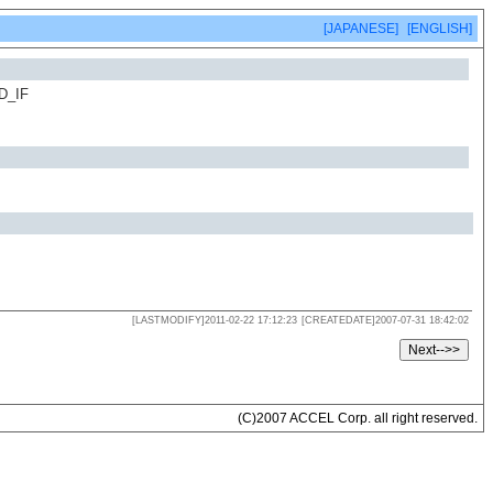
[JAPANESE]
[ENGLISH]
D_IF
[LASTMODIFY]2011-02-22 17:12:23
[CREATEDATE]2007-07-31 18:42:02
(C)2007 ACCEL Corp. all right reserved.