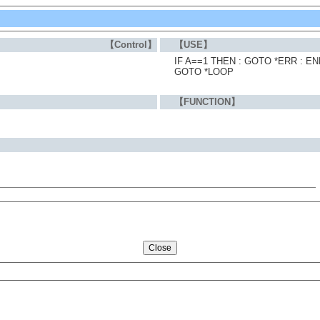
【Control】
【USE】
IF A==1 THEN : GOTO *ERR : EN
GOTO *LOOP
【FUNCTION】