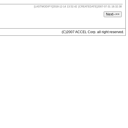
[LASTMODIFY]2018-12-14 13:52:42
[CREATEDATE]2007-07-31 18:32:38
(C)2007 ACCEL Corp. all right reserved.