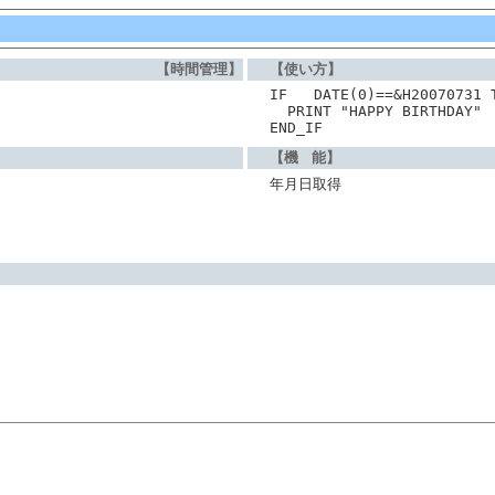
【時間管理】
【使い方】
IF   DATE(0)==&H20070731 
  PRINT "HAPPY BIRTHDAY"
END_IF
【機 能】
年月日取得