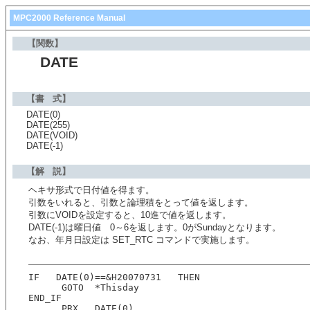
MPC2000 Reference Manual
【関数】
DATE
【書 式】
DATE(0)
DATE(255)
DATE(VOID)
DATE(-1)
【解 説】
ヘキサ形式で日付値を得ます。
引数をいれると、引数と論理積をとって値を返します。
引数にVOIDを設定すると、10進で値を返します。
DATE(-1)は曜日値 0～6を返します。0がSundayとなります。
なお、年月日設定は SET_RTC コマンドで実施します。
IF   DATE(0)==&H20070731   THEN  
      GOTO  *Thisday
END_IF
      PRX   DATE(0)