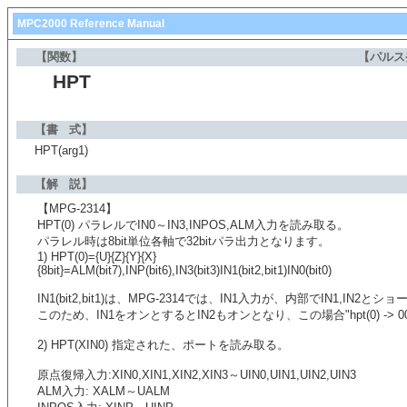
MPC2000 Reference Manual
【関数】
【パルス
HPT
【書 式】
HPT(arg1)
【解 説】
【MPG-2314】
HPT(0) パラレルでIN0～IN3,INPOS,ALM入力を読み取る。
パラレル時は8bit単位各軸で32bitパラ出力となります。
1) HPT(0)={U}{Z}{Y}{X}
{8bit}=ALM(bit7),INP(bit6),IN3(bit3)IN1(bit2,bit1)IN0(bit0)
IN1(bit2,bit1)は、MPG-2314では、IN1入力が、内部でIN1,I
このため、IN1をオンとするとIN2もオンとなり、この場合"hpt(0) -> 00
2) HPT(XIN0) 指定された、ポートを読み取る。
原点復帰入力:XIN0,XIN1,XIN2,XIN3～UIN0,UIN1,UIN2,UIN3
ALM入力: XALM～UALM