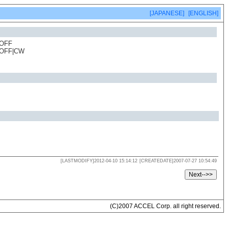
[JAPANESE]
[ENGLISH]
_OFF
_OFF|CW
[LASTMODIFY]2012-04-10 15:14:12
[CREATEDATE]2007-07-27 10:54:49
(C)2007 ACCEL Corp. all right reserved.