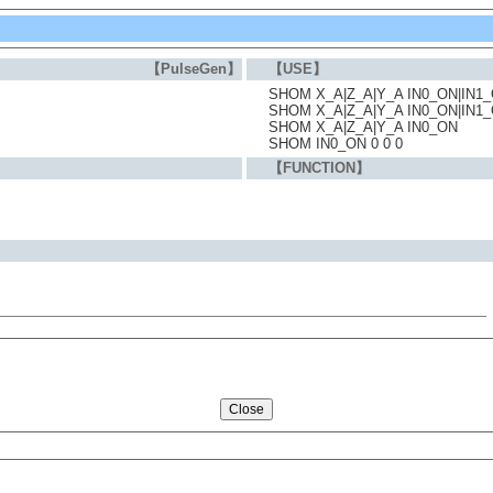
【PulseGen】
【USE】
SHOM X_A|Z_A|Y_A IN0_ON|IN1
SHOM X_A|Z_A|Y_A IN0_ON|IN1
SHOM X_A|Z_A|Y_A IN0_ON
SHOM IN0_ON 0 0 0
【FUNCTION】