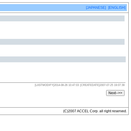
[JAPANESE]
[ENGLISH]
[LASTMODIFY]2014-08-26 10:47:03
[CREATEDATE]2007-07-25 19:07:39
(C)2007 ACCEL Corp. all right reserved.