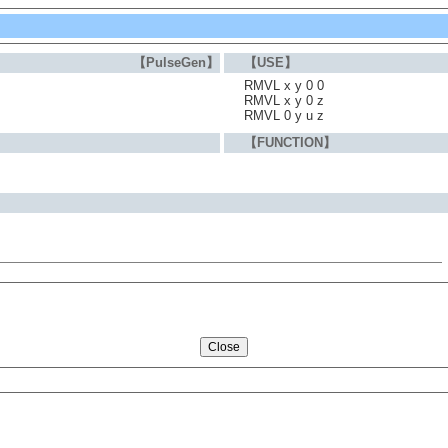
【PulseGen】
【USE】
RMVL x y 0 0
RMVL x y 0 z
RMVL 0 y u z
【FUNCTION】