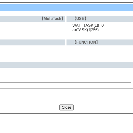
【MultiTask】
【USE】
WAIT TASK(1)!=0
a=TASK(1|256)
【FUNCTION】