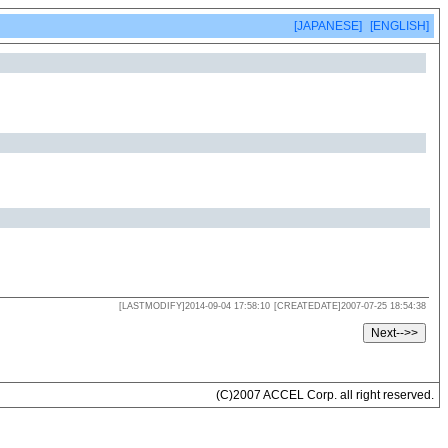
[JAPANESE]
[ENGLISH]
[LASTMODIFY]2014-09-04 17:58:10
[CREATEDATE]2007-07-25 18:54:38
(C)2007 ACCEL Corp. all right reserved.