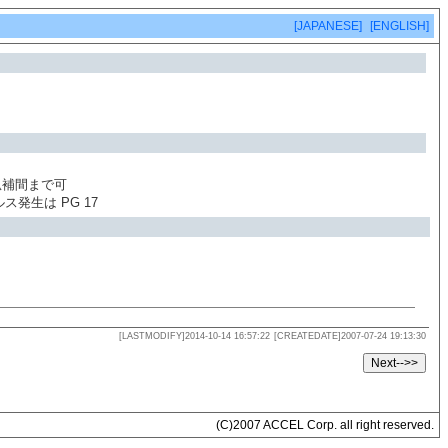
[JAPANESE]
[ENGLISH]
 円弧補間まで可
ルス発生は PG 17
[LASTMODIFY]2014-10-14 16:57:22
[CREATEDATE]2007-07-24 19:13:30
(C)2007 ACCEL Corp. all right reserved.