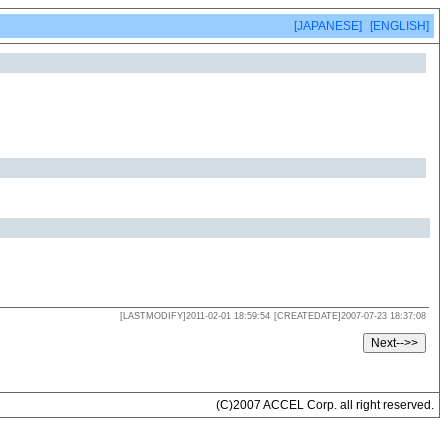
[JAPANESE]
[ENGLISH]
[LASTMODIFY]2011-02-01 18:59:54
[CREATEDATE]2007-07-23 18:37:08
(C)2007 ACCEL Corp. all right reserved.