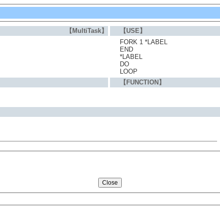
【MultiTask】
【USE】
FORK 1 *LABEL
END
*LABEL
DO
LOOP
【FUNCTION】