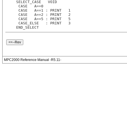
  SELECT_CASE   VOID
   CASE   A==0 
   CASE   A==1 : PRINT   1
   CASE   A==2 : PRINT   2
   CASE   A==5 : PRINT   5
   CASE_ELSE   : PRINT   3
  END_SELECT
MPC2000 Reference Manual -R5.11-