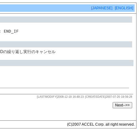
[JAPANESE]
[ENGLISH]
: END_IF
E-WENDの繰り返し実行のキャンセル
[LASTMODIFY]2008-12-18 16:48:23
[CREATEDATE]2007-07-20 19:59:28
(C)2007 ACCEL Corp. all right reserved.