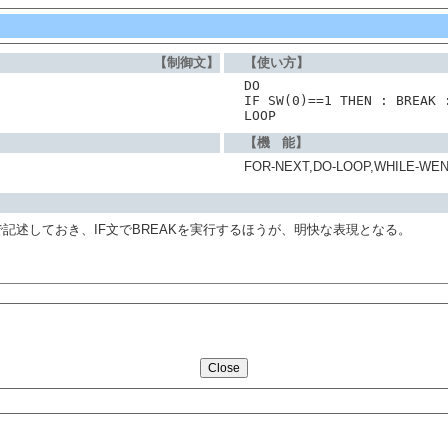
【制御文】
【使い方】
DO
IF SW(0)==1 THEN : BREAK 
LOOP
【機 能】
FOR-NEXT,DO-LOOP,WHIL
で記述しておき、IF文でBREAKを実行するほうが、明快な表現となる。