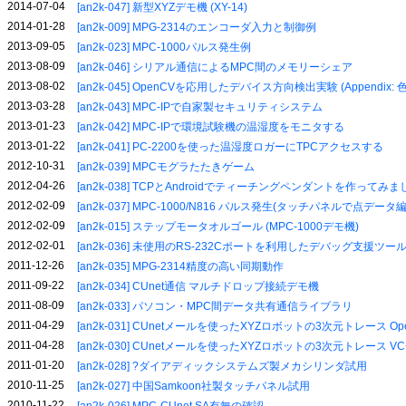
2014-07-04
[an2k-047] 新型XYZデモ機 (XY-14)
2014-01-28
[an2k-009] MPG-2314のエンコーダ入力と制御例
2013-09-05
[an2k-023] MPC-1000パルス発生例
2013-08-09
[an2k-046] シリアル通信によるMPC間のメモリーシェア
2013-08-02
[an2k-045] OpenCVを応用したデバイス方向検出実験 (Appendix
2013-03-28
[an2k-043] MPC-IPで自家製セキュリティシステム
2013-01-23
[an2k-042] MPC-IPで環境試験機の温湿度をモニタする
2013-01-22
[an2k-041] PC-2200を使った温湿度ロガーにTPCアクセスする
2012-10-31
[an2k-039] MPCモグラたたきゲーム
2012-04-26
[an2k-038] TCPとAndroidでティーチングペンダントを作ってみま
2012-02-09
[an2k-037] MPC-1000/N816 パルス発生(タッチパネルで点デ
2012-02-09
[an2k-015] ステップモータオルゴール (MPC-1000デモ機)
2012-02-01
[an2k-036] 未使用のRS-232Cポートを利用したデバッグ支援ツー
2011-12-26
[an2k-035] MPG-2314精度の高い同期動作
2011-09-22
[an2k-034] CUnet通信 マルチドロップ接続デモ機
2011-08-09
[an2k-033] パソコン・MPC間データ共有通信ライブラリ
2011-04-29
[an2k-031] CUnetメールを使ったXYZロボットの3次元トレース OpenO
2011-04-28
[an2k-030] CUnetメールを使ったXYZロボットの3次元トレース VC
2011-01-20
[an2k-028] ?ダイアディックシステムズ製メカシリンダ試用
2010-11-25
[an2k-027] 中国Samkoon社製タッチパネル試用
2010-11-22