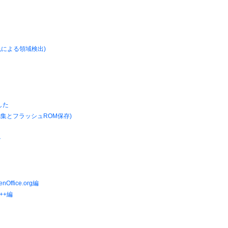
: 色による領域検出)
した
ータ編集とフラッシュROM保存)
ル
ffice.org編
++編