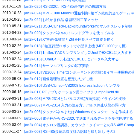
[an2k-026] MPC-CUnet SA有無の確認
2010-11-19
[an2k-025] RS-232C、RS-485通信内容の確認方法
2010-10-28
[an2k-024] MPC-1000 Modbus通信制御 (輪ゴム鉄砲的当てゲー
2010-10-25
[an2k-022] お絵かき作品 @ 諏訪圏工業メッセ
2010-05-31
[an2k-021] USB-CUnetをBackgroundworkerでマルチスレッド制御
2010-04-28
[an2k-020] タッチパネルのトレンドグラフを使ってみる
2010-03-24
[an2k-019] XY軸円弧補間とZ軸を同期させて螺旋を描く
2010-02-26
[an2k-018] 3軸直行型ロボットで小型卓上機 (MPC-1000デモ機)
2010-02-24
[an2k-017] 1mSecでADサンプリングしCUnetでEXCELに入力する
2010-02-24
[an2k-016] CUnetメール転送でEXCELにデータを入力する
2010-01-25
[an2k-014] サーマルプリンタの印字実験
2009-12-24
[an2k-013] VB2008 Timerコンポーネントの実験(タイマー使用時
2009-09-03
[an2k-012] 画像処理装置を想定したデモ機
2009-07-15
[an2k-010] USB-CUnet～VB2008 Express Edition サンプル
2009-06-15
[an2k-011] PCアプリケーション用ライブラリ mpc2kctrl.dll
2009-03-31
[an2k-008] MPG-2314と1パルス方式(方向指示)ドライバの接続
2009-03-31
[an2k-007] MPG-2314 入力の読み方、パルス停止状態の調べ方
2009-03-27
[an2k-006] タッチパネルまたはWindowsでタスクモニタを作成する
2009-03-09
[an2k-005] 電子秤からRS-232Cで送出されるデータを受信処理する
2009-03-06
[an2k-004] オムロン温調器、カウンタ・タイマーとのRS-485 Comp
2008-11-27
[an2k-003] RS-485接続温湿度計の記録と取り出し その2