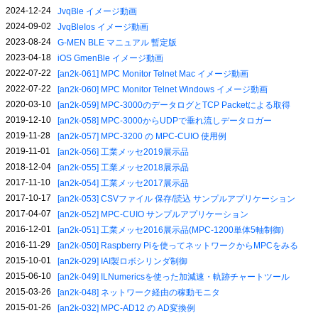
2024-12-24
JvqBle イメージ動画
2024-09-02
JvqBleIos イメージ動画
2023-08-24
G-MEN BLE マニュアル 暫定版
2023-04-18
iOS GmenBle イメージ動画
2022-07-22
[an2k-061] MPC Monitor Telnet Mac イメージ動画
2022-07-22
[an2k-060] MPC Monitor Telnet Windows イメージ動画
2020-03-10
[an2k-059] MPC-3000のデータログとTCP Packetによる取得
2019-12-10
[an2k-058] MPC-3000からUDPで垂れ流しデータロガー
2019-11-28
[an2k-057] MPC-3200 の MPC-CUIO 使用例
2019-11-01
[an2k-056] 工業メッセ2019展示品
2018-12-04
[an2k-055] 工業メッセ2018展示品
2017-11-10
[an2k-054] 工業メッセ2017展示品
2017-10-17
[an2k-053] CSVファイル 保存/読込 サンプルアプリケーション
2017-04-07
[an2k-052] MPC-CUIO サンプルアプリケーション
2016-12-01
[an2k-051] 工業メッセ2016展示品(MPC-1200単体5軸制御)
2016-11-29
[an2k-050] Raspberry Piを使ってネットワークからMPCをみる
2015-10-01
[an2k-029] IAI製ロボシリンダ制御
2015-06-10
[an2k-049] ILNumericsを使った加減速・軌跡チャートツール
2015-03-26
[an2k-048] ネットワーク経由の稼動モニタ
2015-01-26
[an2k-032] MPC-AD12 の AD変換例