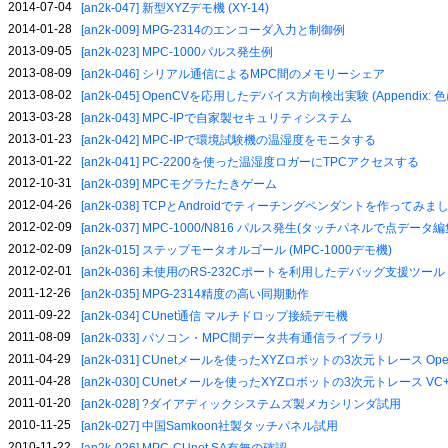
2014-07-04
[an2k-047] 新型XYZデモ機 (XY-14)
2014-01-28
[an2k-009] MPG-2314のエンコーダ入力と制御例
2013-09-05
[an2k-023] MPC-1000パルス発生例
2013-08-09
[an2k-046] シリアル通信によるMPC間のメモリーシェア
2013-08-02
[an2k-045] OpenCVを応用したデバイス方向検出実験 (Appendix
2013-03-28
[an2k-043] MPC-IPで自家製セキュリティシステム
2013-01-23
[an2k-042] MPC-IPで環境試験機の温湿度をモニタする
2013-01-22
[an2k-041] PC-2200を使った温湿度ロガーにTPCアクセスする
2012-10-31
[an2k-039] MPCモグラたたきゲーム
2012-04-26
[an2k-038] TCPとAndroidでティーチングペンダントを作ってみま
2012-02-09
[an2k-037] MPC-1000/N816 パルス発生(タッチパネルで点デ
2012-02-09
[an2k-015] ステップモータオルゴール (MPC-1000デモ機)
2012-02-01
[an2k-036] 未使用のRS-232Cポートを利用したデバッグ支援ツール
2011-12-26
[an2k-035] MPG-2314精度の高い同期動作
2011-09-22
[an2k-034] CUnet通信 マルチドロップ接続デモ機
2011-08-09
[an2k-033] パソコン・MPC間データ共有通信ライブラリ
2011-04-29
[an2k-031] CUnetメールを使ったXYZロボットの3次元トレース OpenOf
2011-04-28
[an2k-030] CUnetメールを使ったXYZロボットの3次元トレース VC
2011-01-20
[an2k-028] ?ダイアディックシステムズ製メカシリンダ試用
2010-11-25
[an2k-027] 中国Samkoon社製タッチパネル試用
2010-11-22