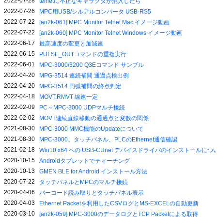
2022-07-28
telnetに不正なキャラクタが混入したら
2022-07-26
MPC用USB/シルアルコンバータ USB-RS5
2022-07-22
[an2k-061] MPC Monitor Telnet Mac イメージ動画
2022-07-22
[an2k-060] MPC Monitor Telnet Windows イメージ動画
2022-06-17
最高速度の変更と加減速
2022-06-15
PULSE_OUTコマンドの重複実行
2022-06-01
MPC-3000/3200 Q3Eコマンド サンプル
2022-04-20
MPG-3514 連続補間 通過点検出例
2022-04-20
MPG-3514 円弧補間の終点判定
2022-04-18
MOVT,RMVT 線速一定
2022-02-09
PC～MPC-3000 UDPマルチ接続
2022-02-02
MOVT連続直線移動の通過点と変数の関係
2021-08-30
MPC-3000 MMC機能のUpdateについて
2021-08-30
MPC-3000、タッチパネル、PLCのEthernet通信確認
2021-02-18
Win10 x64 への USB-CUnet デバイスドライバのインストールにつ
2020-10-15
Androidタブレットでティーチング
2020-10-13
GMEN BLE for Android インストール方法
2020-07-22
タッチパネルとMPCのマルチ接続
2020-04-06
バーコード読み取りとタッチパネル表示
2020-04-03
Ethernet Packetを利用したCSVログとMS-EXCELの自動更新
2020-03-10
[an2k-059] MPC-3000のデータログとTCP Packetによる取得