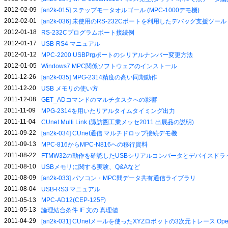
2012-02-09
[an2k-015] ステップモータオルゴール (MPC-1000デモ機)
2012-02-01
[an2k-036] 未使用のRS-232Cポートを利用したデバッグ支援ツール
2012-01-18
RS-232Cプログラムポート接続例
2012-01-17
USB-RS4 マニュアル
2012-01-12
MPC-2200 USBPrgポートのシリアルナンバー変更方法
2012-01-05
Windows7 MPC関係ソフトウェアのインストール
2011-12-26
[an2k-035] MPG-2314精度の高い同期動作
2011-12-20
USB メモリの使い方
2011-12-08
GET_ADコマンドのマルチタスクへの影響
2011-11-09
MPG-2314を用いたリアルタイムタイミング出力
2011-11-04
CUnet Multi Link (諏訪圏工業メッセ2011 出展品の説明)
2011-09-22
[an2k-034] CUnet通信 マルチドロップ接続デモ機
2011-09-13
MPC-816からMPC-N816への移行資料
2011-08-22
FTMW32の動作を確認したUSBシリアルコンバータとデバイスドラ
2011-08-10
USBメモリに関する実験、Q&Aなど
2011-08-09
[an2k-033] パソコン・MPC間データ共有通信ライブラリ
2011-08-04
USB-RS3 マニュアル
2011-05-13
MPC-AD12(CEP-125F)
2011-05-13
論理結合条件 IF 文の 真理値
2011-04-29
[an2k-031] CUnetメールを使ったXYZロボットの3次元トレース OpenOf