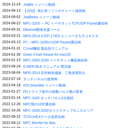
2024-12-24
JvqBle イメージ動画
2024-09-13
【JVQ】 表計算ソフトのチャート描画例
2024-09-02
JvqBleIos イメージ動画
2024-08-22
MPC-3200 ～ PC イーサネットTCP,UDP Packet通信例
2024-05-31
Ethernet開発支援ツール
2024-03-21
MPG-3514 (CEP-174D) エンコーダ入力コネクタ
2024-03-13
PC～MPC-3200のUDP Packet通信例
2024-01-31
CUnet機器 製品別マニュアル
2024-01-30
Gmen Chart Viewer for macOS
2024-01-23
MPC-3000,3200 イーサネット機器接続例
2023-08-24
G-MEN BLE マニュアル 暫定版
2023-08-04
MPG-3514 非対称加減速、三角波形防止
2023-07-18
タッチパネルの使用例
2023-04-18
iOS GmenBle イメージ動画
2023-01-27
PGドライブ途中の移動パルス数の変更
2023-01-16
MPC-3x00 タッチパネル2台接続
2022-12-26
MPC間のUDP通信例
2022-10-26
MPC-3000,3200タスクステップモニタエリア
2022-09-22
TCPのHEXデータ送受信例
2022-09-12
MPC Monitor for Mac