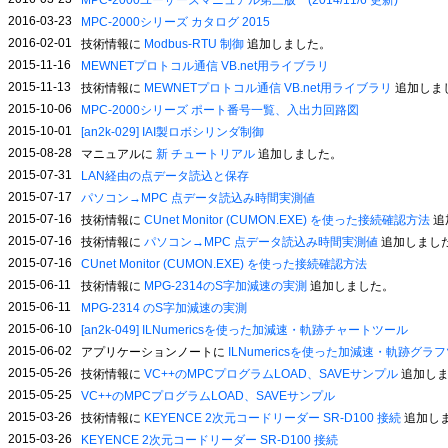
MPC-2000ユーザーズマニュアル第三版 (2014/11/6 更新)
2016-03-23
MPC-2000シリーズ カタログ 2015
2016-02-01
技術情報に
Modbus-RTU 制御
追加しました。
2015-11-16
MEWNETプロトコル通信 VB.net用ライブラリ
2015-11-13
技術情報に
MEWNETプロトコル通信 VB.net用ライブラリ
追加しま
2015-10-06
MPC-2000シリーズ ポート番号一覧、入出力回路図
2015-10-01
[an2k-029] IAI製ロボシリンダ制御
2015-08-28
マニュアルに
新 チュートリアル
追加しました。
2015-07-31
LAN経由の点データ読込と保存
2015-07-17
パソコン→MPC 点データ読込み時間実測値
2015-07-16
技術情報に
CUnet Monitor (CUMON.EXE) を使った接続確認方法
追
2015-07-16
技術情報に
パソコン→MPC 点データ読込み時間実測値
追加しまし
2015-07-16
CUnet Monitor (CUMON.EXE) を使った接続確認方法
2015-06-11
技術情報に
MPG-2314のS字加減速の実測
追加しました。
2015-06-11
MPG-2314 のS字加減速の実測
2015-06-10
[an2k-049] ILNumericsを使った加減速・軌跡チャートツール
2015-06-02
アプリケーションノートに
ILNumericsを使った加減速・軌跡グラ
2015-05-26
技術情報に
VC++のMPCプログラムLOAD、SAVEサンプル
追加しま
2015-05-25
VC++のMPCプログラムLOAD、SAVEサンプル
2015-03-26
技術情報に
KEYENCE 2次元コードリーダー SR-D100 接続
追加し
2015-03-26
KEYENCE 2次元コードリーダー SR-D100 接続