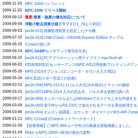
2009-11-20
MPC-1000パンフレット
2009-11-20
MPC-1000 リリース開始
2009-09-10
重要:
乗算・除算の優先対応について
2009-09-09
浮動小数点演算仕様ドラフト
(11_78より対応)
2009-09-03
[an2k-012] 画像処理装置を想定したデモ機
2009-07-15
[an2k-010] USB-CUnet～VB2008 Express Edition サンプル
2009-06-25
CUnetの使い方
2009-06-24
MPC-SAMP
センサアンプ発売(6月末)
2009-06-15
[an2k-011] PCアプリケーション用ライブラリ mpc2kctrl.dll
2009-06-03
K型熱電対対応センサーアンプ(MPC-AD12用差動フロ-ティングアン
2009-05-28
MPG-2314オプション(エンコーダ・カウンタ入力増設)
2009-05-26
MPC言語(ラダー言語との比較)
2009-03-31
[an2k-008] MPG-2314と1パルス方式(方向指示)ドライバの接続
2009-03-31
[an2k-007] MPG-2314 入力の読み方、パルス停止状態の調べ方
2009-03-27
[an2k-006] タッチパネルまたはWindowsでタスクモニタを作成する
2009-03-09
[an2k-005] 電子秤からRS-232Cで送出されるデータを受信処理する
2009-03-06
[an2k-004] オムロン温調器、カウンタ・タイマーとのRS-485 Comp
2009-01-21
MPC-CUnet2 (CUnetネットワークボード)
2009-01-09
【技術情報】にMPC-684ユーザ向けの相違点情報掲載しました。
2009-01-09
684からMPC-2000へ移項の場合の資料