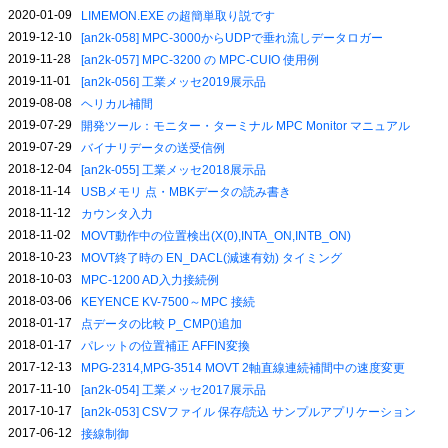
2020-01-09
LIMEMON.EXE の超簡単取り説です
2019-12-10
[an2k-058] MPC-3000からUDPで垂れ流しデータロガー
2019-11-28
[an2k-057] MPC-3200 の MPC-CUIO 使用例
2019-11-01
[an2k-056] 工業メッセ2019展示品
2019-08-08
ヘリカル補間
2019-07-29
開発ツール：モニター・ターミナル MPC Monitor マニュアル
2019-07-29
バイナリデータの送受信例
2018-12-04
[an2k-055] 工業メッセ2018展示品
2018-11-14
USBメモリ 点・MBKデータの読み書き
2018-11-12
カウンタ入力
2018-11-02
MOVT動作中の位置検出(X(0),INTA_ON,INTB_ON)
2018-10-23
MOVT終了時の EN_DACL(減速有効) タイミング
2018-10-03
MPC-1200 AD入力接続例
2018-03-06
KEYENCE KV-7500～MPC 接続
2018-01-17
点データの比較 P_CMP()追加
2018-01-17
パレットの位置補正 AFFIN変換
2017-12-13
MPG-2314,MPG-3514 MOVT 2軸直線連続補間中の速度変更
2017-11-10
[an2k-054] 工業メッセ2017展示品
2017-10-17
[an2k-053] CSVファイル 保存/読込 サンプルアプリケーション
2017-06-12
接線制御