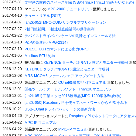
2017-05-31
文字列の前後のスペース削除 (VBのTrim,RTrim,LTrimみたいなもの)
2017-04-10
マニュアルの
MPC-2000 チュートリアル
更新しました。
2017-04-10
チュートリアル [2017]
2017-04-07
[an2k-052] MPC-CUIO サンプルアプリケーション
2017-02-27
2軸円弧補間、3軸連続直線補間の動作実測
2017-02-22
デバイスドライバパッケージの削除とインストール方法
2017-02-10
P&Pの高速化 (MPG-2314)
2017-02-10
PULSE_OUTコマンドによる出力ON/OFF
2017-01-05
Modbus-RTU 制御
2016-12-20
技術情報に
KEYENCE タッチパネルVT5 設定とモニター作成例
追加
2016-12-20
KEYENCE タッチパネルVT5 設定とモニター作成例
2016-12-08
MRS-MCOM6 ファームウェア アップデート方法
2016-12-08
製品別マニュアルに
CUnet機器 製品別マニュアル
追加しました。
2016-12-01
開発ツール：ターミナルソフト FTMW2K マニュアル
2016-12-01
[an2k-051] 工業メッセ2016展示品(MPC-1200単体5軸制御)
2016-11-29
[an2k-050] Raspberry Piを使ってネットワークからMPCをみる
2016-10-21
USB-CUnetドライバパッケージの更新方法
2016-04-26
アプリケーションノートに
Raspberry Piでネットワークにアクセ
2016-04-22
MPC-IP マニュアル
2016-04-22
製品別マニュアルの
MPIC-IP マニュル
更新しました。
2016-03-23