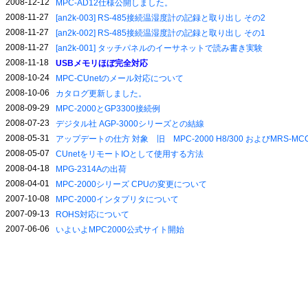
2008-12-12
MPC-AD12仕様公開しました。
2008-11-27
[an2k-003] RS-485接続温湿度計の記録と取り出し その2
2008-11-27
[an2k-002] RS-485接続温湿度計の記録と取り出し その1
2008-11-27
[an2k-001] タッチパネルのイーサネットで読み書き実験
2008-11-18
USBメモリほぼ完全対応
2008-10-24
MPC-CUnetのメール対応について
2008-10-06
カタログ更新しました。
2008-09-29
MPC-2000とGP3300接続例
2008-07-23
デジタル社 AGP-3000シリーズとの結線
2008-05-31
アップデートの仕方 対象 旧 MPC-2000 H8/300 およびMRS-MCO
2008-05-07
CUnetをリモートIOとして使用する方法
2008-04-18
MPG-2314Aの出荷
2008-04-01
MPC-2000シリーズ CPUの変更について
2007-10-08
MPC-2000インタプリタについて
2007-09-13
ROHS対応について
2007-06-06
いよいよMPC2000公式サイト開始