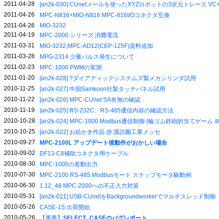
2011-04-28
[an2k-030] CUnetメールを使ったXYZロボットの3次元トレース VC
2011-04-26
MPC-N816+MIO-N816 MPC-816I/Oコネクタ互換
2011-04-26
MIO-3232
2011-04-19
MPC-2000 シリーズ 消費電流
2011-03-31
MIO-3232,MPC-AD12(CEP-125F)資料追加
2011-03-28
MPG-2314 少量パルス発生について
2011-02-23
MPC-1000 PWMの実測
2011-01-20
[an2k-028] ?ダイアディックシステムズ製メカシリンダ試用
2010-11-25
[an2k-027] 中国Samkoon社製タッチパネル試用
2010-11-22
[an2k-026] MPC-CUnet SA有無の確認
2010-11-19
[an2k-025] RS-232C、RS-485通信内容の確認方法
2010-10-28
[an2k-024] MPC-1000 Modbus通信制御 (輪ゴム鉄砲的当てゲー
2010-10-25
[an2k-022] お絵かき作品 @ 諏訪圏工業メッセ
2010-09-27
MPC-2100L アップデート後動作がおかしい場合
2010-09-02
DF13-C8補助コネクタ用ケーブル
2010-08-30
MPC-1000の差動出力
2010-07-30
MPC-2100 RS-485 Modbusモード ステップモータ駆動例
2010-06-30
1.12_48 MPC-2000への不正入力対策
2010-05-31
[an2k-021] USB-CUnetをBackgroundworkerでマルチスレッド制御
2010-05-26
CASE-1S 出荷開始
2010-05-26
【重要】
SELECT_CASEのバグレポート