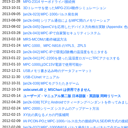
2013-11-28
MPG-2314 サーボドライバ接続例
2013-10-31
3Dトレーサを使ったMPG-2314動作シミュレーション
2013-09-05
[an2k-023] MPC-1000パルス発生例
2013-08-09
[an2k-046] シリアル通信によるMPC間のメモリーシェア
2013-08-02
[an2k-045] OpenCVを応用したデバイス方向検出実験 (Appendix
2013-03-28
[an2k-043] MPC-IPで自家製セキュリティシステム
2013-02-18
MRS-MCOMの動作確認方法
2013-01-24
MPC-1000、MPC-N816 のYPLS、ZPLS
2013-01-23
[an2k-042] MPC-IPで環境試験機の温湿度をモニタする
2013-01-22
[an2k-041] PC-2200を使った温湿度ロガーにTPCアクセスする
2013-01-10
MPC-1000はDC15V電源で使用可能か
2012-12-21
USBメモリ書き込み時のデータフォーマット
2012-11-30
USB-CUnet マニュアル
2012-10-31
[an2k-039] MPCモグラたたきゲーム
2012-10-19
usbcunet.dll と MSChart は併用できません
2012-05-14
ユーザーズ・マニュアル第二版 日本語版・英語版 同時リリース
2012-04-26
[an2k-038] TCPとAndroidでティーチングペンダントを作ってみま
2012-02-24
MPC-2000シリーズ システムのアップデート方法
2012-02-15
XY比の異なるメカの円弧補間
2012-02-09
IAI PCON-POとMPC-1000パルス出力の接続(PULSE/DIR方式の接続
2012-02-09
[an2k-037] MPC-1000/N816 パルス発生(タッチパネルで点デ