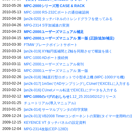
2010-05-26
MPC-2000シリーズ用 CASE & RACK
2010-05-13
MPC-1000 RS-232Cポートの通信確認例
2010-04-28
[an2k-020] タッチパネルのトレンドグラフを使ってみる
2010-04-26
MPG-2314 S字加減速の実測
2010-04-23
MPC-2000ユーザーズマニュアル補足
2010-04-15
MPC-2000ユーザーズマニュアル 第一版 (正誤/追加/補足)
2010-03-30
FTMW ブレークポイントサポート
2010-03-24
[an2k-019] XY軸円弧補間とZ軸を同期させて螺旋を描く
2010-03-16
MPC-1000 ADポート接続例
2010-03-11
MPC-2000ユーザーズマニュアル発刊
2010-03-11
MPC-2000ユーザーズマニュアル 第一版
2010-02-26
[an2k-018] 3軸直行型ロボットで小型卓上機 (MPC-1000デモ機)
2010-02-24
[an2k-017] 1mSecでADサンプリングしCUnetでEXCELに入力する
2010-02-24
[an2k-016] CUnetメール転送でEXCELにデータを入力する
2010-02-12
MPC-1000のバグのおしらせ
1.12_25 2010/02/12リリース
2010-01-25
チュートリアル(導入マニュアル)
2010-01-25
[an2k-014] サーマルプリンタの印字実験
2009-12-24
[an2k-013] VB2008 Timerコンポーネントの実験(タイマー使用時
2009-12-15
KEYENCE VT タッチパネルの設定資料
2009-12-04
MPG-2314改版(CEP-128D)