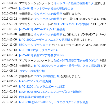
2015-03-26
アプリケーションノートに
ネットワーク経由の稼動モニタ
追加しま
2015-03-26
[an2k-048] ネットワーク経由の稼動モニタ
2015-03-18
技術情報の
タッチパネルの使用例
修正しました。
2015-03-02
技術情報の
タッチパネルの使用例
に 三菱GOT1000シリース GT1
2015-01-26
アプリケーションノートの
MPC-AD12のAD,DA変換例
に GET_
2015-01-26
[an2k-032] MPC-AD12 の AD変換例
2014-11-18
技術情報の
タッチパネルの使用例
に (株)ミスミ VONA GX7 シ
2014-11-06
MPC-2000ユーザーズマニュアル第三版
を更新しました。
2014-11-05
開発ツール ダウンロード
のインストーラー(Jpn) と MPC-2000To
2014-07-18
MPC-2000総合カタログ 2014
2014-07-04
[an2k-047] 新型XYZデモ機 (XY-14)
2014-07-03
アプリケーションノートに
[an2k-047] 新型XYZデモ機 (XY-14)
を追
2014-05-02
技術情報の
MPC-2000シリーズ ポート番号一覧、入出力回路図
を更
2014-05-02
コマンド機能別分類
2014-05-02
技術情報の
コマンド機能別分類
を更新しました。
2014-02-25
MPC-1200 パルス出力例
2014-01-28
MPC-2200 プログラムポートの設定
2014-01-28
[an2k-009] MPG-2314のエンコーダ入力と制御例
2013-12-20
円弧補間の減速停止方法
2013-12-03
MPC-684とMPC-2000シリーズのプログラム的相違点