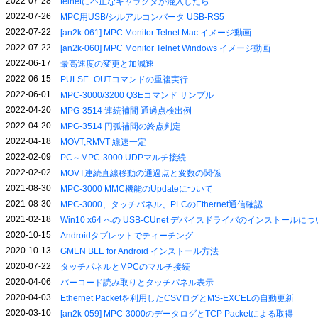
2022-07-28
telnetに不正なキャラクタが混入したら
2022-07-26
MPC用USB/シルアルコンバータ USB-RS5
2022-07-22
[an2k-061] MPC Monitor Telnet Mac イメージ動画
2022-07-22
[an2k-060] MPC Monitor Telnet Windows イメージ動画
2022-06-17
最高速度の変更と加減速
2022-06-15
PULSE_OUTコマンドの重複実行
2022-06-01
MPC-3000/3200 Q3Eコマンド サンプル
2022-04-20
MPG-3514 連続補間 通過点検出例
2022-04-20
MPG-3514 円弧補間の終点判定
2022-04-18
MOVT,RMVT 線速一定
2022-02-09
PC～MPC-3000 UDPマルチ接続
2022-02-02
MOVT連続直線移動の通過点と変数の関係
2021-08-30
MPC-3000 MMC機能のUpdateについて
2021-08-30
MPC-3000、タッチパネル、PLCのEthernet通信確認
2021-02-18
Win10 x64 への USB-CUnet デバイスドライバのインストールに
2020-10-15
Androidタブレットでティーチング
2020-10-13
GMEN BLE for Android インストール方法
2020-07-22
タッチパネルとMPCのマルチ接続
2020-04-06
バーコード読み取りとタッチパネル表示
2020-04-03
Ethernet Packetを利用したCSVログとMS-EXCELの自動更新
2020-03-10
[an2k-059] MPC-3000のデータログとTCP Packetによる取得