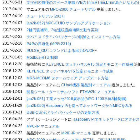
2017-05-31
文字列の前後のスペース削除 (VBのTrim,RTrim,LTrimみたいなもの)
2017-04-10
マニュアルの
MPC-2000 チュートリアル
更新しました。
2017-04-10
チュートリアル [2017]
2017-04-07
[an2k-052] MPC-CUIO サンプルアプリケーション
2017-02-27
2軸円弧補間、3軸連続直線補間の動作実測
2017-02-22
デバイスドライバパッケージの削除とインストール方法
2017-02-10
P&Pの高速化 (MPG-2314)
2017-02-10
PULSE_OUTコマンドによる出力ON/OFF
2017-01-05
Modbus-RTU 制御
2016-12-20
技術情報に
KEYENCE タッチパネルVT5 設定とモニター作成例
追
2016-12-20
KEYENCE タッチパネルVT5 設定とモニター作成例
2016-12-08
MRS-MCOM6 ファームウェア アップデート方法
2016-12-08
製品別マニュアルに
CUnet機器 製品別マニュアル
追加しました。
2016-12-01
開発ツール：ターミナルソフト FTMW2K マニュアル
2016-12-01
[an2k-051] 工業メッセ2016展示品(MPC-1200単体5軸制御)
2016-11-29
[an2k-050] Raspberry Piを使ってネットワークからMPCをみる
2016-10-21
USB-CUnetドライバパッケージの更新方法
2016-04-26
アプリケーションノートに
Raspberry Piでネットワークにアクセ
2016-04-22
MPC-IP マニュアル
2016-04-22
製品別マニュアルの
MPIC-IP マニュル
更新しました。
2016-03-23