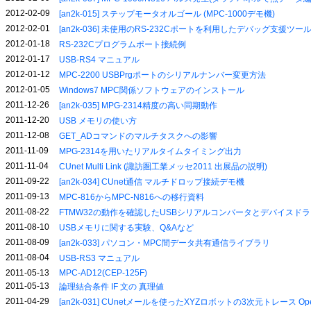
2012-02-09
[an2k-015] ステップモータオルゴール (MPC-1000デモ機)
2012-02-01
[an2k-036] 未使用のRS-232Cポートを利用したデバッグ支援ツー
2012-01-18
RS-232Cプログラムポート接続例
2012-01-17
USB-RS4 マニュアル
2012-01-12
MPC-2200 USBPrgポートのシリアルナンバー変更方法
2012-01-05
Windows7 MPC関係ソフトウェアのインストール
2011-12-26
[an2k-035] MPG-2314精度の高い同期動作
2011-12-20
USB メモリの使い方
2011-12-08
GET_ADコマンドのマルチタスクへの影響
2011-11-09
MPG-2314を用いたリアルタイムタイミング出力
2011-11-04
CUnet Multi Link (諏訪圏工業メッセ2011 出展品の説明)
2011-09-22
[an2k-034] CUnet通信 マルチドロップ接続デモ機
2011-09-13
MPC-816からMPC-N816への移行資料
2011-08-22
FTMW32の動作を確認したUSBシリアルコンバータとデバイスド
2011-08-10
USBメモリに関する実験、Q&Aなど
2011-08-09
[an2k-033] パソコン・MPC間データ共有通信ライブラリ
2011-08-04
USB-RS3 マニュアル
2011-05-13
MPC-AD12(CEP-125F)
2011-05-13
論理結合条件 IF 文の 真理値
2011-04-29
[an2k-031] CUnetメールを使ったXYZロボットの3次元トレース OpenO