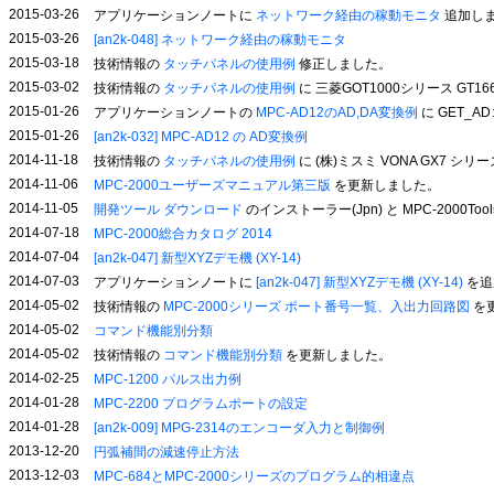
2015-03-26
アプリケーションノートに
ネットワーク経由の稼動モニタ
追加し
2015-03-26
[an2k-048] ネットワーク経由の稼動モニタ
2015-03-18
技術情報の
タッチパネルの使用例
修正しました。
2015-03-02
技術情報の
タッチパネルの使用例
に 三菱GOT1000シリース GT1
2015-01-26
アプリケーションノートの
MPC-AD12のAD,DA変換例
に GET_
2015-01-26
[an2k-032] MPC-AD12 の AD変換例
2014-11-18
技術情報の
タッチパネルの使用例
に (株)ミスミ VONA GX7 シ
2014-11-06
MPC-2000ユーザーズマニュアル第三版
を更新しました。
2014-11-05
開発ツール ダウンロード
のインストーラー(Jpn) と MPC-2000To
2014-07-18
MPC-2000総合カタログ 2014
2014-07-04
[an2k-047] 新型XYZデモ機 (XY-14)
2014-07-03
アプリケーションノートに
[an2k-047] 新型XYZデモ機 (XY-14)
を追
2014-05-02
技術情報の
MPC-2000シリーズ ポート番号一覧、入出力回路図
を
2014-05-02
コマンド機能別分類
2014-05-02
技術情報の
コマンド機能別分類
を更新しました。
2014-02-25
MPC-1200 パルス出力例
2014-01-28
MPC-2200 プログラムポートの設定
2014-01-28
[an2k-009] MPG-2314のエンコーダ入力と制御例
2013-12-20
円弧補間の減速停止方法
2013-12-03
MPC-684とMPC-2000シリーズのプログラム的相違点