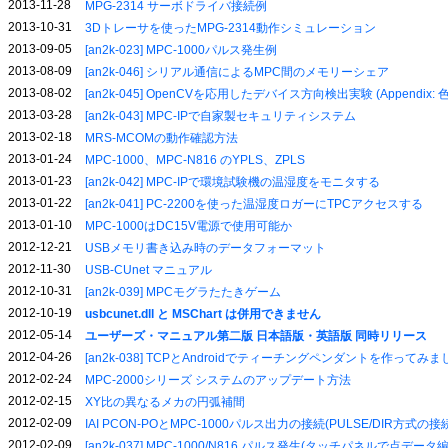
2013-11-28
MPG-2314 サーボドライバ接続例
2013-10-31
3Dトレーサを使ったMPG-2314動作シミュレーション
2013-09-05
[an2k-023] MPC-1000パルス発生例
2013-08-09
[an2k-046] シリアル通信によるMPC間のメモリーシェア
2013-08-02
[an2k-045] OpenCVを応用したデバイス方向検出実験 (Appendix
2013-03-28
[an2k-043] MPC-IPで自家製セキュリティシステム
2013-02-18
MRS-MCOMの動作確認方法
2013-01-24
MPC-1000、MPC-N816 のYPLS、ZPLS
2013-01-23
[an2k-042] MPC-IPで環境試験機の温湿度をモニタする
2013-01-22
[an2k-041] PC-2200を使った温湿度ロガーにTPCアクセスする
2013-01-10
MPC-1000はDC15V電源で使用可能か
2012-12-21
USBメモリ書き込み時のデータフォーマット
2012-11-30
USB-CUnet マニュアル
2012-10-31
[an2k-039] MPCモグラたたきゲーム
2012-10-19
usbcunet.dll と MSChart は併用できません
2012-05-14
ユーザーズ・マニュアル第二版 日本語版・英語版 同時リリース
2012-04-26
[an2k-038] TCPとAndroidでティーチングペンダントを作ってみま
2012-02-24
MPC-2000シリーズ システムのアップデート方法
2012-02-15
XY比の異なるメカの円弧補間
2012-02-09
IAI PCON-POとMPC-1000パルス出力の接続(PULSE/DIR方式の接
2012-02-09
[an2k-037] MPC-1000/N816 パルス発生(タッチパネルで点デ