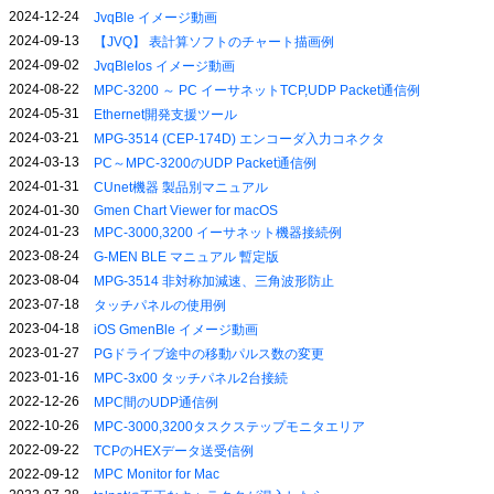
2024-12-24
JvqBle イメージ動画
2024-09-13
【JVQ】 表計算ソフトのチャート描画例
2024-09-02
JvqBleIos イメージ動画
2024-08-22
MPC-3200 ～ PC イーサネットTCP,UDP Packet通信例
2024-05-31
Ethernet開発支援ツール
2024-03-21
MPG-3514 (CEP-174D) エンコーダ入力コネクタ
2024-03-13
PC～MPC-3200のUDP Packet通信例
2024-01-31
CUnet機器 製品別マニュアル
2024-01-30
Gmen Chart Viewer for macOS
2024-01-23
MPC-3000,3200 イーサネット機器接続例
2023-08-24
G-MEN BLE マニュアル 暫定版
2023-08-04
MPG-3514 非対称加減速、三角波形防止
2023-07-18
タッチパネルの使用例
2023-04-18
iOS GmenBle イメージ動画
2023-01-27
PGドライブ途中の移動パルス数の変更
2023-01-16
MPC-3x00 タッチパネル2台接続
2022-12-26
MPC間のUDP通信例
2022-10-26
MPC-3000,3200タスクステップモニタエリア
2022-09-22
TCPのHEXデータ送受信例
2022-09-12
MPC Monitor for Mac