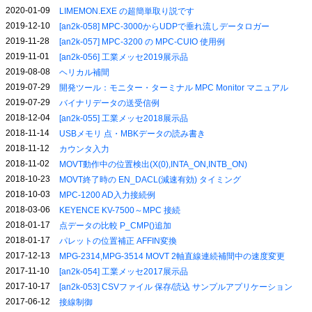
2020-01-09
LIMEMON.EXE の超簡単取り説です
2019-12-10
[an2k-058] MPC-3000からUDPで垂れ流しデータロガー
2019-11-28
[an2k-057] MPC-3200 の MPC-CUIO 使用例
2019-11-01
[an2k-056] 工業メッセ2019展示品
2019-08-08
ヘリカル補間
2019-07-29
開発ツール：モニター・ターミナル MPC Monitor マニュアル
2019-07-29
バイナリデータの送受信例
2018-12-04
[an2k-055] 工業メッセ2018展示品
2018-11-14
USBメモリ 点・MBKデータの読み書き
2018-11-12
カウンタ入力
2018-11-02
MOVT動作中の位置検出(X(0),INTA_ON,INTB_ON)
2018-10-23
MOVT終了時の EN_DACL(減速有効) タイミング
2018-10-03
MPC-1200 AD入力接続例
2018-03-06
KEYENCE KV-7500～MPC 接続
2018-01-17
点データの比較 P_CMP()追加
2018-01-17
パレットの位置補正 AFFIN変換
2017-12-13
MPG-2314,MPG-3514 MOVT 2軸直線連続補間中の速度変更
2017-11-10
[an2k-054] 工業メッセ2017展示品
2017-10-17
[an2k-053] CSVファイル 保存/読込 サンプルアプリケーション
2017-06-12
接線制御