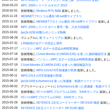
MPC-2000ユーザーズマニュアル第三版 (2014/11/6 更新)
2016-03-23
MPC-2000シリーズ カタログ 2015
2016-02-01
技術情報に
Modbus-RTU 制御
追加しました。
2015-11-16
MEWNETプロトコル通信 VB.net用ライブラリ
2015-11-13
技術情報に
MEWNETプロトコル通信 VB.net用ライブラリ
追加しま
2015-10-06
MPC-2000シリーズ ポート番号一覧、入出力回路図
2015-10-01
[an2k-029] IAI製ロボシリンダ制御
2015-08-28
マニュアルに
新 チュートリアル
追加しました。
2015-07-31
LAN経由の点データ読込と保存
2015-07-17
パソコン→MPC 点データ読込み時間実測値
2015-07-16
技術情報に
CUnet Monitor (CUMON.EXE) を使った接続確認方法
追
2015-07-16
技術情報に
パソコン→MPC 点データ読込み時間実測値
追加しまし
2015-07-16
CUnet Monitor (CUMON.EXE) を使った接続確認方法
2015-06-11
技術情報に
MPG-2314のS字加減速の実測
追加しました。
2015-06-11
MPG-2314 のS字加減速の実測
2015-06-10
[an2k-049] ILNumericsを使った加減速・軌跡チャートツール
2015-06-02
アプリケーションノートに
ILNumericsを使った加減速・軌跡グラ
2015-05-26
技術情報に
VC++のMPCプログラムLOAD、SAVEサンプル
追加し
2015-05-25
VC++のMPCプログラムLOAD、SAVEサンプル
2015-03-26
技術情報に
KEYENCE 2次元コードリーダー SR-D100 接続
追加し
2015-03-26
KEYENCE 2次元コードリーダー SR-D100 接続