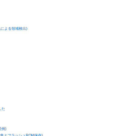
: 色による領域検出)
した
続例)
ータ編集とフラッシュROM保存)