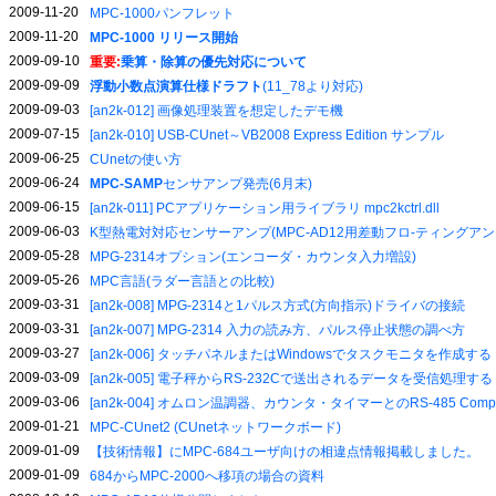
2009-11-20
MPC-1000パンフレット
2009-11-20
MPC-1000 リリース開始
2009-09-10
重要:
乗算・除算の優先対応について
2009-09-09
浮動小数点演算仕様ドラフト
(11_78より対応)
2009-09-03
[an2k-012] 画像処理装置を想定したデモ機
2009-07-15
[an2k-010] USB-CUnet～VB2008 Express Edition サンプル
2009-06-25
CUnetの使い方
2009-06-24
MPC-SAMP
センサアンプ発売(6月末)
2009-06-15
[an2k-011] PCアプリケーション用ライブラリ mpc2kctrl.dll
2009-06-03
K型熱電対対応センサーアンプ(MPC-AD12用差動フロ-ティングアン
2009-05-28
MPG-2314オプション(エンコーダ・カウンタ入力増設)
2009-05-26
MPC言語(ラダー言語との比較)
2009-03-31
[an2k-008] MPG-2314と1パルス方式(方向指示)ドライバの接続
2009-03-31
[an2k-007] MPG-2314 入力の読み方、パルス停止状態の調べ方
2009-03-27
[an2k-006] タッチパネルまたはWindowsでタスクモニタを作成する
2009-03-09
[an2k-005] 電子秤からRS-232Cで送出されるデータを受信処理する
2009-03-06
[an2k-004] オムロン温調器、カウンタ・タイマーとのRS-485 Comp
2009-01-21
MPC-CUnet2 (CUnetネットワークボード)
2009-01-09
【技術情報】にMPC-684ユーザ向けの相違点情報掲載しました。
2009-01-09
684からMPC-2000へ移項の場合の資料