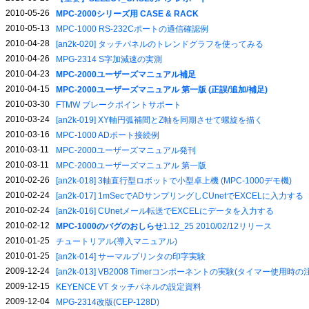
2010-05-26
MPC-2000シリーズ用 CASE & RACK
2010-05-13
MPC-1000 RS-232Cポートの通信確認例
2010-04-28
[an2k-020] タッチパネルのトレンドグラフを使ってみる
2010-04-26
MPG-2314 S字加減速の実測
2010-04-23
MPC-2000ユーザーズマニュアル補足
2010-04-15
MPC-2000ユーザーズマニュアル 第一版 (正誤/追加/補足)
2010-03-30
FTMW ブレークポイントサポート
2010-03-24
[an2k-019] XY軸円弧補間とZ軸を同期させて螺旋を描く
2010-03-16
MPC-1000 ADポート接続例
2010-03-11
MPC-2000ユーザーズマニュアル発刊
2010-03-11
MPC-2000ユーザーズマニュアル 第一版
2010-02-26
[an2k-018] 3軸直行型ロボットで小型卓上機 (MPC-1000デモ機)
2010-02-24
[an2k-017] 1mSecでADサンプリングしCUnetでEXCELに入力する
2010-02-24
[an2k-016] CUnetメール転送でEXCELにデータを入力する
2010-02-12
MPC-1000のバグのおしらせ
1.12_25 2010/02/12リリース
2010-01-25
チュートリアル(導入マニュアル)
2010-01-25
[an2k-014] サーマルプリンタの印字実験
2009-12-24
[an2k-013] VB2008 Timerコンポーネントの実験(タイマー使用時
2009-12-15
KEYENCE VT タッチパネルの設定資料
2009-12-04
MPG-2314改版(CEP-128D)