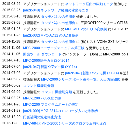
2015-03-26
アプリケーションノートに
ネットワーク経由の稼動モニタ
追加しま
2015-03-26
[an2k-048] ネットワーク経由の稼動モニタ
2015-03-18
技術情報の
タッチパネルの使用例
修正しました。
2015-03-02
技術情報の
タッチパネルの使用例
に 三菱GOT1000シリース GT1
2015-01-26
アプリケーションノートの
MPC-AD12のAD,DA変換例
に GET_
2015-01-26
[an2k-032] MPC-AD12 の AD変換例
2014-11-18
技術情報の
タッチパネルの使用例
に (株)ミスミ VONA GX7 シ
2014-11-06
MPC-2000ユーザーズマニュアル第三版
を更新しました。
2014-11-05
開発ツール ダウンロード
のインストーラー(Jpn) と MPC-2000To
2014-07-18
MPC-2000総合カタログ 2014
2014-07-04
[an2k-047] 新型XYZデモ機 (XY-14)
2014-07-03
アプリケーションノートに
[an2k-047] 新型XYZデモ機 (XY-14)
を追
2014-05-02
技術情報の
MPC-2000シリーズ ポート番号一覧、入出力回路図
を更
2014-05-02
コマンド機能別分類
2014-05-02
技術情報の
コマンド機能別分類
を更新しました。
2014-02-25
MPC-1200 パルス出力例
2014-01-28
MPC-2200 プログラムポートの設定
2014-01-28
[an2k-009] MPG-2314のエンコーダ入力と制御例
2013-12-20
円弧補間の減速停止方法
2013-12-03
MPC-684とMPC-2000シリーズのプログラム的相違点