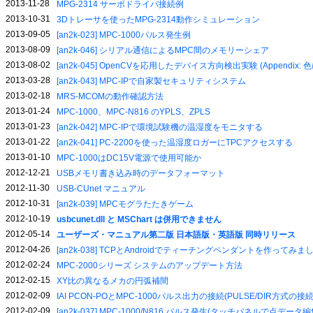
2013-11-28
MPG-2314 サーボドライバ接続例
2013-10-31
3Dトレーサを使ったMPG-2314動作シミュレーション
2013-09-05
[an2k-023] MPC-1000パルス発生例
2013-08-09
[an2k-046] シリアル通信によるMPC間のメモリーシェア
2013-08-02
[an2k-045] OpenCVを応用したデバイス方向検出実験 (Appendix
2013-03-28
[an2k-043] MPC-IPで自家製セキュリティシステム
2013-02-18
MRS-MCOMの動作確認方法
2013-01-24
MPC-1000、MPC-N816 のYPLS、ZPLS
2013-01-23
[an2k-042] MPC-IPで環境試験機の温湿度をモニタする
2013-01-22
[an2k-041] PC-2200を使った温湿度ロガーにTPCアクセスする
2013-01-10
MPC-1000はDC15V電源で使用可能か
2012-12-21
USBメモリ書き込み時のデータフォーマット
2012-11-30
USB-CUnet マニュアル
2012-10-31
[an2k-039] MPCモグラたたきゲーム
2012-10-19
usbcunet.dll と MSChart は併用できません
2012-05-14
ユーザーズ・マニュアル第二版 日本語版・英語版 同時リリース
2012-04-26
[an2k-038] TCPとAndroidでティーチングペンダントを作ってみま
2012-02-24
MPC-2000シリーズ システムのアップデート方法
2012-02-15
XY比の異なるメカの円弧補間
2012-02-09
IAI PCON-POとMPC-1000パルス出力の接続(PULSE/DIR方式の接続
2012-02-09
[an2k-037] MPC-1000/N816 パルス発生(タッチパネルで点デ