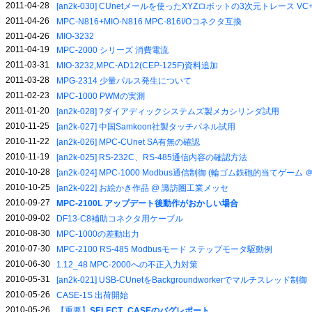
2011-04-28
[an2k-030] CUnetメールを使ったXYZロボットの3次元トレース VC
2011-04-26
MPC-N816+MIO-N816 MPC-816I/Oコネクタ互換
2011-04-26
MIO-3232
2011-04-19
MPC-2000 シリーズ 消費電流
2011-03-31
MIO-3232,MPC-AD12(CEP-125F)資料追加
2011-03-28
MPG-2314 少量パルス発生について
2011-02-23
MPC-1000 PWMの実測
2011-01-20
[an2k-028] ?ダイアディックシステムズ製メカシリンダ試用
2010-11-25
[an2k-027] 中国Samkoon社製タッチパネル試用
2010-11-22
[an2k-026] MPC-CUnet SA有無の確認
2010-11-19
[an2k-025] RS-232C、RS-485通信内容の確認方法
2010-10-28
[an2k-024] MPC-1000 Modbus通信制御 (輪ゴム鉄砲的当てゲー
2010-10-25
[an2k-022] お絵かき作品 @ 諏訪圏工業メッセ
2010-09-27
MPC-2100L アップデート後動作がおかしい場合
2010-09-02
DF13-C8補助コネクタ用ケーブル
2010-08-30
MPC-1000の差動出力
2010-07-30
MPC-2100 RS-485 Modbusモード ステップモータ駆動例
2010-06-30
1.12_48 MPC-2000への不正入力対策
2010-05-31
[an2k-021] USB-CUnetをBackgroundworkerでマルチスレッド制御
2010-05-26
CASE-1S 出荷開始
2010-05-26
【重要】
SELECT_CASEのバグレポート