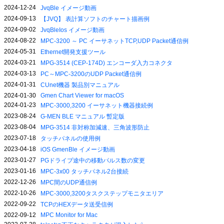
2024-12-24
JvqBle イメージ動画
2024-09-13
【JVQ】 表計算ソフトのチャート描画例
2024-09-02
JvqBleIos イメージ動画
2024-08-22
MPC-3200 ～ PC イーサネットTCP,UDP Packet通信例
2024-05-31
Ethernet開発支援ツール
2024-03-21
MPG-3514 (CEP-174D) エンコーダ入力コネクタ
2024-03-13
PC～MPC-3200のUDP Packet通信例
2024-01-31
CUnet機器 製品別マニュアル
2024-01-30
Gmen Chart Viewer for macOS
2024-01-23
MPC-3000,3200 イーサネット機器接続例
2023-08-24
G-MEN BLE マニュアル 暫定版
2023-08-04
MPG-3514 非対称加減速、三角波形防止
2023-07-18
タッチパネルの使用例
2023-04-18
iOS GmenBle イメージ動画
2023-01-27
PGドライブ途中の移動パルス数の変更
2023-01-16
MPC-3x00 タッチパネル2台接続
2022-12-26
MPC間のUDP通信例
2022-10-26
MPC-3000,3200タスクステップモニタエリア
2022-09-22
TCPのHEXデータ送受信例
2022-09-12
MPC Monitor for Mac