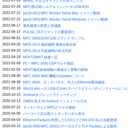
2022-07-28
telnetに不正なキャラクタが混入したら
2022-07-26
MPC用USB/シルアルコンバータ USB-RS5
2022-07-22
[an2k-061] MPC Monitor Telnet Mac イメージ動画
2022-07-22
[an2k-060] MPC Monitor Telnet Windows イメージ動画
2022-06-17
最高速度の変更と加減速
2022-06-15
PULSE_OUTコマンドの重複実行
2022-06-01
MPC-3000/3200 Q3Eコマンド サンプル
2022-04-20
MPG-3514 連続補間 通過点検出例
2022-04-20
MPG-3514 円弧補間の終点判定
2022-04-18
MOVT,RMVT 線速一定
2022-02-09
PC～MPC-3000 UDPマルチ接続
2022-02-02
MOVT連続直線移動の通過点と変数の関係
2021-08-30
MPC-3000 MMC機能のUpdateについて
2021-08-30
MPC-3000、タッチパネル、PLCのEthernet通信確認
2021-02-18
Win10 x64 への USB-CUnet デバイスドライバのインストールにつ
2020-10-15
Androidタブレットでティーチング
2020-10-13
GMEN BLE for Android インストール方法
2020-07-22
タッチパネルとMPCのマルチ接続
2020-04-06
バーコード読み取りとタッチパネル表示
2020-04-03
Ethernet Packetを利用したCSVログとMS-EXCELの自動更新
2020-03-10
[an2k-059] MPC-3000のデータログとTCP Packetによる取得