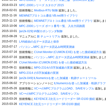
MPC-2000ユーザーズマニュアル第三版 (2014/11/6 更新)
2016-03-23
MPC-2000シリーズ カタログ 2015
2016-02-01
技術情報に
Modbus-RTU 制御
追加しました。
2015-11-16
MEWNETプロトコル通信 VB.net用ライブラリ
2015-11-13
技術情報に
MEWNETプロトコル通信 VB.net用ライブラリ
追加しま
2015-10-06
MPC-2000シリーズ ポート番号一覧、入出力回路図
2015-10-01
[an2k-029] IAI製ロボシリンダ制御
2015-08-28
マニュアルに
新 チュートリアル
追加しました。
2015-07-31
LAN経由の点データ読込と保存
2015-07-17
パソコン→MPC 点データ読込み時間実測値
2015-07-16
技術情報に
CUnet Monitor (CUMON.EXE) を使った接続確認方法
追
2015-07-16
技術情報に
パソコン→MPC 点データ読込み時間実測値
追加しまし
2015-07-16
CUnet Monitor (CUMON.EXE) を使った接続確認方法
2015-06-11
技術情報に
MPG-2314のS字加減速の実測
追加しました。
2015-06-11
MPG-2314 のS字加減速の実測
2015-06-10
[an2k-049] ILNumericsを使った加減速・軌跡チャートツール
2015-06-02
アプリケーションノートに
ILNumericsを使った加減速・軌跡グラ
2015-05-26
技術情報に
VC++のMPCプログラムLOAD、SAVEサンプル
追加しま
2015-05-25
VC++のMPCプログラムLOAD、SAVEサンプル
2015-03-26
技術情報に
KEYENCE 2次元コードリーダー SR-D100 接続
追加し
2015-03-26
KEYENCE 2次元コードリーダー SR-D100 接続