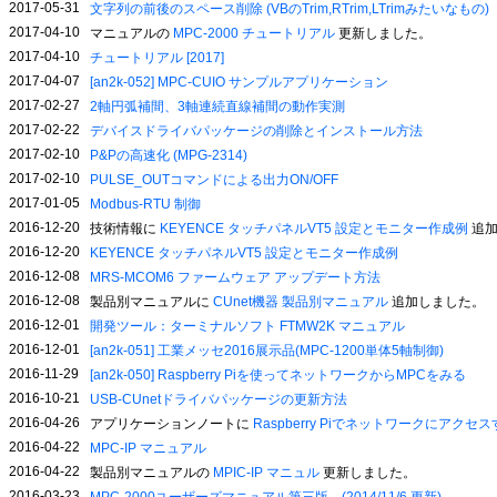
2017-05-31
文字列の前後のスペース削除 (VBのTrim,RTrim,LTrimみたいなもの)
2017-04-10
マニュアルの
MPC-2000 チュートリアル
更新しました。
2017-04-10
チュートリアル [2017]
2017-04-07
[an2k-052] MPC-CUIO サンプルアプリケーション
2017-02-27
2軸円弧補間、3軸連続直線補間の動作実測
2017-02-22
デバイスドライバパッケージの削除とインストール方法
2017-02-10
P&Pの高速化 (MPG-2314)
2017-02-10
PULSE_OUTコマンドによる出力ON/OFF
2017-01-05
Modbus-RTU 制御
2016-12-20
技術情報に
KEYENCE タッチパネルVT5 設定とモニター作成例
追加
2016-12-20
KEYENCE タッチパネルVT5 設定とモニター作成例
2016-12-08
MRS-MCOM6 ファームウェア アップデート方法
2016-12-08
製品別マニュアルに
CUnet機器 製品別マニュアル
追加しました。
2016-12-01
開発ツール：ターミナルソフト FTMW2K マニュアル
2016-12-01
[an2k-051] 工業メッセ2016展示品(MPC-1200単体5軸制御)
2016-11-29
[an2k-050] Raspberry Piを使ってネットワークからMPCをみる
2016-10-21
USB-CUnetドライバパッケージの更新方法
2016-04-26
アプリケーションノートに
Raspberry Piでネットワークにアクセ
2016-04-22
MPC-IP マニュアル
2016-04-22
製品別マニュアルの
MPIC-IP マニュル
更新しました。
2016-03-23