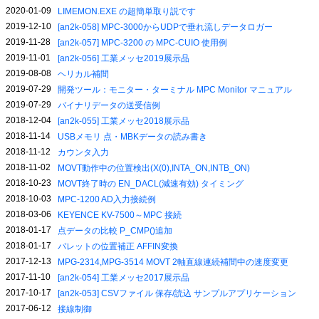
2020-01-09
LIMEMON.EXE の超簡単取り説です
2019-12-10
[an2k-058] MPC-3000からUDPで垂れ流しデータロガー
2019-11-28
[an2k-057] MPC-3200 の MPC-CUIO 使用例
2019-11-01
[an2k-056] 工業メッセ2019展示品
2019-08-08
ヘリカル補間
2019-07-29
開発ツール：モニター・ターミナル MPC Monitor マニュアル
2019-07-29
バイナリデータの送受信例
2018-12-04
[an2k-055] 工業メッセ2018展示品
2018-11-14
USBメモリ 点・MBKデータの読み書き
2018-11-12
カウンタ入力
2018-11-02
MOVT動作中の位置検出(X(0),INTA_ON,INTB_ON)
2018-10-23
MOVT終了時の EN_DACL(減速有効) タイミング
2018-10-03
MPC-1200 AD入力接続例
2018-03-06
KEYENCE KV-7500～MPC 接続
2018-01-17
点データの比較 P_CMP()追加
2018-01-17
パレットの位置補正 AFFIN変換
2017-12-13
MPG-2314,MPG-3514 MOVT 2軸直線連続補間中の速度変更
2017-11-10
[an2k-054] 工業メッセ2017展示品
2017-10-17
[an2k-053] CSVファイル 保存/読込 サンプルアプリケーション
2017-06-12
接線制御