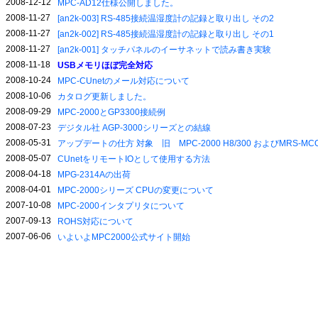
2008-12-12
MPC-AD12仕様公開しました。
2008-11-27
[an2k-003] RS-485接続温湿度計の記録と取り出し その2
2008-11-27
[an2k-002] RS-485接続温湿度計の記録と取り出し その1
2008-11-27
[an2k-001] タッチパネルのイーサネットで読み書き実験
2008-11-18
USBメモリほぼ完全対応
2008-10-24
MPC-CUnetのメール対応について
2008-10-06
カタログ更新しました。
2008-09-29
MPC-2000とGP3300接続例
2008-07-23
デジタル社 AGP-3000シリーズとの結線
2008-05-31
アップデートの仕方 対象 旧 MPC-2000 H8/300 およびMRS-MCO
2008-05-07
CUnetをリモートIOとして使用する方法
2008-04-18
MPG-2314Aの出荷
2008-04-01
MPC-2000シリーズ CPUの変更について
2007-10-08
MPC-2000インタプリタについて
2007-09-13
ROHS対応について
2007-06-06
いよいよMPC2000公式サイト開始