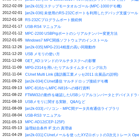
2012-02-09
[an2k-015] ステップモータオルゴール (MPC-1000デモ機)
2012-02-01
[an2k-036] 未使用のRS-232Cポートを利用したデバッグ支援ツール
2012-01-18
RS-232Cプログラムポート接続例
2012-01-17
USB-RS4 マニュアル
2012-01-12
MPC-2200 USBPrgポートのシリアルナンバー変更方法
2012-01-05
Windows7 MPC関係ソフトウェアのインストール
2011-12-26
[an2k-035] MPG-2314精度の高い同期動作
2011-12-20
USB メモリの使い方
2011-12-08
GET_ADコマンドのマルチタスクへの影響
2011-11-09
MPG-2314を用いたリアルタイムタイミング出力
2011-11-04
CUnet Multi Link (諏訪圏工業メッセ2011 出展品の説明)
2011-09-22
[an2k-034] CUnet通信 マルチドロップ接続デモ機
2011-09-13
MPC-816からMPC-N816への移行資料
2011-08-22
FTMW32の動作を確認したUSBシリアルコンバータとデバイスドラ
2011-08-10
USBメモリに関する実験、Q&Aなど
2011-08-09
[an2k-033] パソコン・MPC間データ共有通信ライブラリ
2011-08-04
USB-RS3 マニュアル
2011-05-13
MPC-AD12(CEP-125F)
2011-05-13
論理結合条件 IF 文の 真理値
2011-04-29
[an2k-031] CUnetメールを使ったXYZロボットの3次元トレース OpenOf