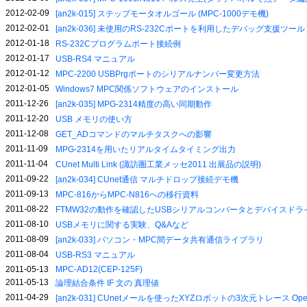
2012-02-09
[an2k-015] ステップモータオルゴール (MPC-1000デモ機)
2012-02-01
[an2k-036] 未使用のRS-232Cポートを利用したデバッグ支援ツール
2012-01-18
RS-232Cプログラムポート接続例
2012-01-17
USB-RS4 マニュアル
2012-01-12
MPC-2200 USBPrgポートのシリアルナンバー変更方法
2012-01-05
Windows7 MPC関係ソフトウェアのインストール
2011-12-26
[an2k-035] MPG-2314精度の高い同期動作
2011-12-20
USB メモリの使い方
2011-12-08
GET_ADコマンドのマルチタスクへの影響
2011-11-09
MPG-2314を用いたリアルタイムタイミング出力
2011-11-04
CUnet Multi Link (諏訪圏工業メッセ2011 出展品の説明)
2011-09-22
[an2k-034] CUnet通信 マルチドロップ接続デモ機
2011-09-13
MPC-816からMPC-N816への移行資料
2011-08-22
FTMW32の動作を確認したUSBシリアルコンバータとデバイスドラ
2011-08-10
USBメモリに関する実験、Q&Aなど
2011-08-09
[an2k-033] パソコン・MPC間データ共有通信ライブラリ
2011-08-04
USB-RS3 マニュアル
2011-05-13
MPC-AD12(CEP-125F)
2011-05-13
論理結合条件 IF 文の 真理値
2011-04-29
[an2k-031] CUnetメールを使ったXYZロボットの3次元トレース OpenOf