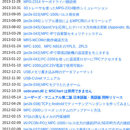
2013-11-28
MPG-2314 サーボドライバ接続例
2013-10-31
3Dトレーサを使ったMPG-2314動作シミュレーション
2013-09-05
[an2k-023] MPC-1000パルス発生例
2013-08-09
[an2k-046] シリアル通信によるMPC間のメモリーシェア
2013-08-02
[an2k-045] OpenCVを応用したデバイス方向検出実験 (Appendix
2013-03-28
[an2k-043] MPC-IPで自家製セキュリティシステム
2013-02-18
MRS-MCOMの動作確認方法
2013-01-24
MPC-1000、MPC-N816 のYPLS、ZPLS
2013-01-23
[an2k-042] MPC-IPで環境試験機の温湿度をモニタする
2013-01-22
[an2k-041] PC-2200を使った温湿度ロガーにTPCアクセスする
2013-01-10
MPC-1000はDC15V電源で使用可能か
2012-12-21
USBメモリ書き込み時のデータフォーマット
2012-11-30
USB-CUnet マニュアル
2012-10-31
[an2k-039] MPCモグラたたきゲーム
2012-10-19
usbcunet.dll と MSChart は併用できません
2012-05-14
ユーザーズ・マニュアル第二版 日本語版・英語版 同時リリース
2012-04-26
[an2k-038] TCPとAndroidでティーチングペンダントを作ってみま
2012-02-24
MPC-2000シリーズ システムのアップデート方法
2012-02-15
XY比の異なるメカの円弧補間
2012-02-09
IAI PCON-POとMPC-1000パルス出力の接続(PULSE/DIR方式の接続
2012-02-09
[an2k-037] MPC-1000/N816 パルス発生(タッチパネルで点デ