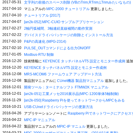
2017-05-31
文字列の前後のスペース削除 (VBのTrim,RTrim,LTrimみたいなもの)
2017-04-10
マニュアルの
MPC-2000 チュートリアル
更新しました。
2017-04-10
チュートリアル [2017]
2017-04-07
[an2k-052] MPC-CUIO サンプルアプリケーション
2017-02-27
2軸円弧補間、3軸連続直線補間の動作実測
2017-02-22
デバイスドライバパッケージの削除とインストール方法
2017-02-10
P&Pの高速化 (MPG-2314)
2017-02-10
PULSE_OUTコマンドによる出力ON/OFF
2017-01-05
Modbus-RTU 制御
2016-12-20
技術情報に
KEYENCE タッチパネルVT5 設定とモニター作成例
追加
2016-12-20
KEYENCE タッチパネルVT5 設定とモニター作成例
2016-12-08
MRS-MCOM6 ファームウェア アップデート方法
2016-12-08
製品別マニュアルに
CUnet機器 製品別マニュアル
追加しました。
2016-12-01
開発ツール：ターミナルソフト FTMW2K マニュアル
2016-12-01
[an2k-051] 工業メッセ2016展示品(MPC-1200単体5軸制御)
2016-11-29
[an2k-050] Raspberry Piを使ってネットワークからMPCをみる
2016-10-21
USB-CUnetドライバパッケージの更新方法
2016-04-26
アプリケーションノートに
Raspberry Piでネットワークにアクセ
2016-04-22
MPC-IP マニュアル
2016-04-22
製品別マニュアルの
MPIC-IP マニュル
更新しました。
2016-03-23