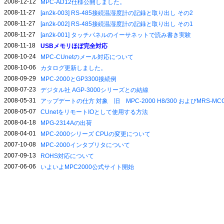
2008-12-12
MPC-AD12仕様公開しました。
2008-11-27
[an2k-003] RS-485接続温湿度計の記録と取り出し その2
2008-11-27
[an2k-002] RS-485接続温湿度計の記録と取り出し その1
2008-11-27
[an2k-001] タッチパネルのイーサネットで読み書き実験
2008-11-18
USBメモリほぼ完全対応
2008-10-24
MPC-CUnetのメール対応について
2008-10-06
カタログ更新しました。
2008-09-29
MPC-2000とGP3300接続例
2008-07-23
デジタル社 AGP-3000シリーズとの結線
2008-05-31
アップデートの仕方 対象 旧 MPC-2000 H8/300 およびMRS-MCO
2008-05-07
CUnetをリモートIOとして使用する方法
2008-04-18
MPG-2314Aの出荷
2008-04-01
MPC-2000シリーズ CPUの変更について
2007-10-08
MPC-2000インタプリタについて
2007-09-13
ROHS対応について
2007-06-06
いよいよMPC2000公式サイト開始