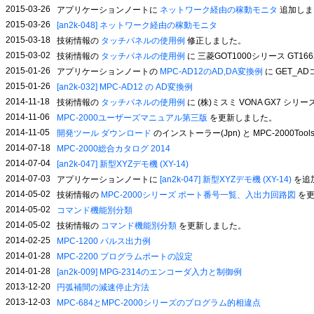
2015-03-26
アプリケーションノートに
ネットワーク経由の稼動モニタ
追加しま
2015-03-26
[an2k-048] ネットワーク経由の稼動モニタ
2015-03-18
技術情報の
タッチパネルの使用例
修正しました。
2015-03-02
技術情報の
タッチパネルの使用例
に 三菱GOT1000シリース GT1
2015-01-26
アプリケーションノートの
MPC-AD12のAD,DA変換例
に GET_
2015-01-26
[an2k-032] MPC-AD12 の AD変換例
2014-11-18
技術情報の
タッチパネルの使用例
に (株)ミスミ VONA GX7 シ
2014-11-06
MPC-2000ユーザーズマニュアル第三版
を更新しました。
2014-11-05
開発ツール ダウンロード
のインストーラー(Jpn) と MPC-2000To
2014-07-18
MPC-2000総合カタログ 2014
2014-07-04
[an2k-047] 新型XYZデモ機 (XY-14)
2014-07-03
アプリケーションノートに
[an2k-047] 新型XYZデモ機 (XY-14)
を追
2014-05-02
技術情報の
MPC-2000シリーズ ポート番号一覧、入出力回路図
を更
2014-05-02
コマンド機能別分類
2014-05-02
技術情報の
コマンド機能別分類
を更新しました。
2014-02-25
MPC-1200 パルス出力例
2014-01-28
MPC-2200 プログラムポートの設定
2014-01-28
[an2k-009] MPG-2314のエンコーダ入力と制御例
2013-12-20
円弧補間の減速停止方法
2013-12-03
MPC-684とMPC-2000シリーズのプログラム的相違点