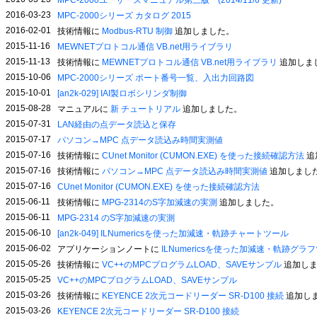
MPC-2000ユーザーズマニュアル第三版 (2014/11/6 更新)
2016-03-23
MPC-2000シリーズ カタログ 2015
2016-02-01
技術情報に
Modbus-RTU 制御
追加しました。
2015-11-16
MEWNETプロトコル通信 VB.net用ライブラリ
2015-11-13
技術情報に
MEWNETプロトコル通信 VB.net用ライブラリ
追加しま
2015-10-06
MPC-2000シリーズ ポート番号一覧、入出力回路図
2015-10-01
[an2k-029] IAI製ロボシリンダ制御
2015-08-28
マニュアルに
新 チュートリアル
追加しました。
2015-07-31
LAN経由の点データ読込と保存
2015-07-17
パソコン→MPC 点データ読込み時間実測値
2015-07-16
技術情報に
CUnet Monitor (CUMON.EXE) を使った接続確認方法
追
2015-07-16
技術情報に
パソコン→MPC 点データ読込み時間実測値
追加しまし
2015-07-16
CUnet Monitor (CUMON.EXE) を使った接続確認方法
2015-06-11
技術情報に
MPG-2314のS字加減速の実測
追加しました。
2015-06-11
MPG-2314 のS字加減速の実測
2015-06-10
[an2k-049] ILNumericsを使った加減速・軌跡チャートツール
2015-06-02
アプリケーションノートに
ILNumericsを使った加減速・軌跡グラ
2015-05-26
技術情報に
VC++のMPCプログラムLOAD、SAVEサンプル
追加しま
2015-05-25
VC++のMPCプログラムLOAD、SAVEサンプル
2015-03-26
技術情報に
KEYENCE 2次元コードリーダー SR-D100 接続
追加し
2015-03-26
KEYENCE 2次元コードリーダー SR-D100 接続