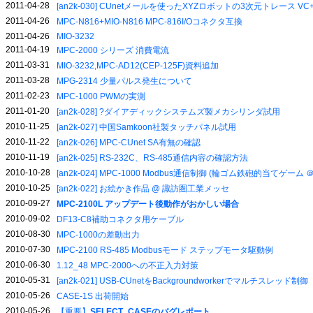
2011-04-28
[an2k-030] CUnetメールを使ったXYZロボットの3次元トレース VC
2011-04-26
MPC-N816+MIO-N816 MPC-816I/Oコネクタ互換
2011-04-26
MIO-3232
2011-04-19
MPC-2000 シリーズ 消費電流
2011-03-31
MIO-3232,MPC-AD12(CEP-125F)資料追加
2011-03-28
MPG-2314 少量パルス発生について
2011-02-23
MPC-1000 PWMの実測
2011-01-20
[an2k-028] ?ダイアディックシステムズ製メカシリンダ試用
2010-11-25
[an2k-027] 中国Samkoon社製タッチパネル試用
2010-11-22
[an2k-026] MPC-CUnet SA有無の確認
2010-11-19
[an2k-025] RS-232C、RS-485通信内容の確認方法
2010-10-28
[an2k-024] MPC-1000 Modbus通信制御 (輪ゴム鉄砲的当てゲー
2010-10-25
[an2k-022] お絵かき作品 @ 諏訪圏工業メッセ
2010-09-27
MPC-2100L アップデート後動作がおかしい場合
2010-09-02
DF13-C8補助コネクタ用ケーブル
2010-08-30
MPC-1000の差動出力
2010-07-30
MPC-2100 RS-485 Modbusモード ステップモータ駆動例
2010-06-30
1.12_48 MPC-2000への不正入力対策
2010-05-31
[an2k-021] USB-CUnetをBackgroundworkerでマルチスレッド制御
2010-05-26
CASE-1S 出荷開始
2010-05-26
【重要】
SELECT_CASEのバグレポート