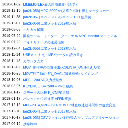
2020-01-09
LIMEMON.EXE の超簡単取り説です
2019-12-10
[an2k-058] MPC-3000からUDPで垂れ流しデータロガー
2019-11-28
[an2k-057] MPC-3200 の MPC-CUIO 使用例
2019-11-01
[an2k-056] 工業メッセ2019展示品
2019-08-08
ヘリカル補間
2019-07-29
開発ツール：モニター・ターミナル MPC Monitor マニュアル
2019-07-29
バイナリデータの送受信例
2018-12-04
[an2k-055] 工業メッセ2018展示品
2018-11-14
USBメモリ 点・MBKデータの読み書き
2018-11-12
カウンタ入力
2018-11-02
MOVT動作中の位置検出(X(0),INTA_ON,INTB_ON)
2018-10-23
MOVT終了時の EN_DACL(減速有効) タイミング
2018-10-03
MPC-1200 AD入力接続例
2018-03-06
KEYENCE KV-7500～MPC 接続
2018-01-17
点データの比較 P_CMP()追加
2018-01-17
パレットの位置補正 AFFIN変換
2017-12-13
MPG-2314,MPG-3514 MOVT 2軸直線連続補間中の速度変更
2017-11-10
[an2k-054] 工業メッセ2017展示品
2017-10-17
[an2k-053] CSVファイル 保存/読込 サンプルアプリケーション
2017-06-12
接線制御