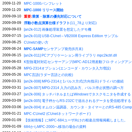
2009-11-20
MPC-1000パンフレット
2009-11-20
MPC-1000 リリース開始
2009-09-10
重要:
乗算・除算の優先対応について
2009-09-09
浮動小数点演算仕様ドラフト
(11_78より対応)
2009-09-03
[an2k-012] 画像処理装置を想定したデモ機
2009-07-15
[an2k-010] USB-CUnet～VB2008 Express Edition サンプル
2009-06-25
CUnetの使い方
2009-06-24
MPC-SAMP
センサアンプ発売(6月末)
2009-06-15
[an2k-011] PCアプリケーション用ライブラリ mpc2kctrl.dll
2009-06-03
K型熱電対対応センサーアンプ(MPC-AD12用差動フロ-ティングアン
2009-05-28
MPG-2314オプション(エンコーダ・カウンタ入力増設)
2009-05-26
MPC言語(ラダー言語との比較)
2009-03-31
[an2k-008] MPG-2314と1パルス方式(方向指示)ドライバの接続
2009-03-31
[an2k-007] MPG-2314 入力の読み方、パルス停止状態の調べ方
2009-03-27
[an2k-006] タッチパネルまたはWindowsでタスクモニタを作成する
2009-03-09
[an2k-005] 電子秤からRS-232Cで送出されるデータを受信処理する
2009-03-06
[an2k-004] オムロン温調器、カウンタ・タイマーとのRS-485 Comp
2009-01-21
MPC-CUnet2 (CUnetネットワークボード)
2009-01-09
【技術情報】にMPC-684ユーザ向けの相違点情報掲載しました。
2009-01-09
684からMPC-2000へ移項の場合の資料