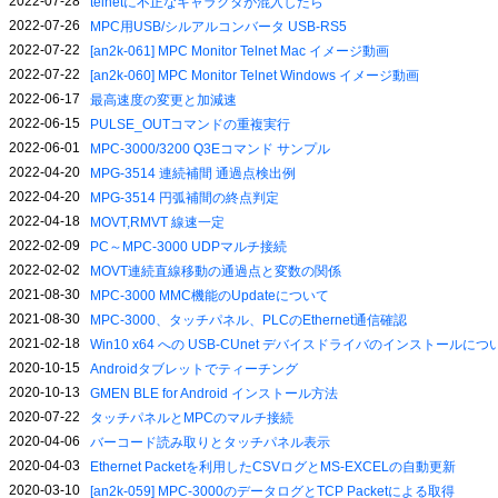
2022-07-28
telnetに不正なキャラクタが混入したら
2022-07-26
MPC用USB/シルアルコンバータ USB-RS5
2022-07-22
[an2k-061] MPC Monitor Telnet Mac イメージ動画
2022-07-22
[an2k-060] MPC Monitor Telnet Windows イメージ動画
2022-06-17
最高速度の変更と加減速
2022-06-15
PULSE_OUTコマンドの重複実行
2022-06-01
MPC-3000/3200 Q3Eコマンド サンプル
2022-04-20
MPG-3514 連続補間 通過点検出例
2022-04-20
MPG-3514 円弧補間の終点判定
2022-04-18
MOVT,RMVT 線速一定
2022-02-09
PC～MPC-3000 UDPマルチ接続
2022-02-02
MOVT連続直線移動の通過点と変数の関係
2021-08-30
MPC-3000 MMC機能のUpdateについて
2021-08-30
MPC-3000、タッチパネル、PLCのEthernet通信確認
2021-02-18
Win10 x64 への USB-CUnet デバイスドライバのインストールにつ
2020-10-15
Androidタブレットでティーチング
2020-10-13
GMEN BLE for Android インストール方法
2020-07-22
タッチパネルとMPCのマルチ接続
2020-04-06
バーコード読み取りとタッチパネル表示
2020-04-03
Ethernet Packetを利用したCSVログとMS-EXCELの自動更新
2020-03-10
[an2k-059] MPC-3000のデータログとTCP Packetによる取得