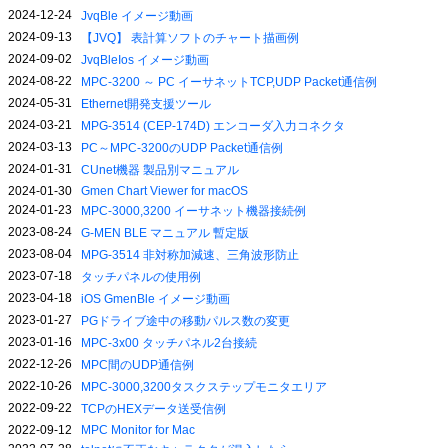
2024-12-24
JvqBle イメージ動画
2024-09-13
【JVQ】 表計算ソフトのチャート描画例
2024-09-02
JvqBleIos イメージ動画
2024-08-22
MPC-3200 ～ PC イーサネットTCP,UDP Packet通信例
2024-05-31
Ethernet開発支援ツール
2024-03-21
MPG-3514 (CEP-174D) エンコーダ入力コネクタ
2024-03-13
PC～MPC-3200のUDP Packet通信例
2024-01-31
CUnet機器 製品別マニュアル
2024-01-30
Gmen Chart Viewer for macOS
2024-01-23
MPC-3000,3200 イーサネット機器接続例
2023-08-24
G-MEN BLE マニュアル 暫定版
2023-08-04
MPG-3514 非対称加減速、三角波形防止
2023-07-18
タッチパネルの使用例
2023-04-18
iOS GmenBle イメージ動画
2023-01-27
PGドライブ途中の移動パルス数の変更
2023-01-16
MPC-3x00 タッチパネル2台接続
2022-12-26
MPC間のUDP通信例
2022-10-26
MPC-3000,3200タスクステップモニタエリア
2022-09-22
TCPのHEXデータ送受信例
2022-09-12
MPC Monitor for Mac