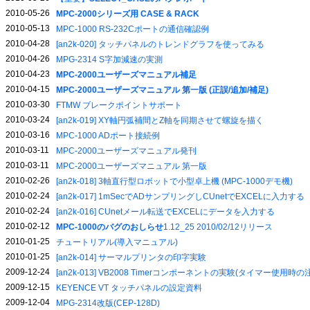
2010-05-26
MPC-2000シリーズ用 CASE & RACK
2010-05-13
MPC-1000 RS-232Cポートの通信確認例
2010-04-28
[an2k-020] タッチパネルのトレンドグラフを使ってみる
2010-04-26
MPG-2314 S字加減速の実測
2010-04-23
MPC-2000ユーザーズマニュアル補足
2010-04-15
MPC-2000ユーザーズマニュアル 第一版 (正誤/追加/補足)
2010-03-30
FTMW ブレークポイントサポート
2010-03-24
[an2k-019] XY軸円弧補間とZ軸を同期させて螺旋を描く
2010-03-16
MPC-1000 ADポート接続例
2010-03-11
MPC-2000ユーザーズマニュアル発刊
2010-03-11
MPC-2000ユーザーズマニュアル 第一版
2010-02-26
[an2k-018] 3軸直行型ロボットで小型卓上機 (MPC-1000デモ機)
2010-02-24
[an2k-017] 1mSecでADサンプリングしCUnetでEXCELに入力する
2010-02-24
[an2k-016] CUnetメール転送でEXCELにデータを入力する
2010-02-12
MPC-1000のバグのおしらせ
1.12_25 2010/02/12リリース
2010-01-25
チュートリアル(導入マニュアル)
2010-01-25
[an2k-014] サーマルプリンタの印字実験
2009-12-24
[an2k-013] VB2008 Timerコンポーネントの実験(タイマー使用時
2009-12-15
KEYENCE VT タッチパネルの設定資料
2009-12-04
MPG-2314改版(CEP-128D)