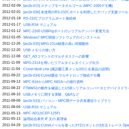
2012-02-09
[an2k-015] ステップモータオルゴール (MPC-1000デモ機)
2012-02-01
[an2k-036] 未使用のRS-232Cポートを利用したデバッグ支援ツール
2012-01-18
RS-232Cプログラムポート接続例
2012-01-17
USB-RS4 マニュアル
2012-01-12
MPC-2200 USBPrgポートのシリアルナンバー変更方法
2012-01-05
Windows7 MPC関係ソフトウェアのインストール
2011-12-26
[an2k-035] MPG-2314精度の高い同期動作
2011-12-20
USB メモリの使い方
2011-12-08
GET_ADコマンドのマルチタスクへの影響
2011-11-09
MPG-2314を用いたリアルタイムタイミング出力
2011-11-04
CUnet Multi Link (諏訪圏工業メッセ2011 出展品の説明)
2011-09-22
[an2k-034] CUnet通信 マルチドロップ接続デモ機
2011-09-13
MPC-816からMPC-N816への移行資料
2011-08-22
FTMW32の動作を確認したUSBシリアルコンバータとデバイスドラ
2011-08-10
USBメモリに関する実験、Q&Aなど
2011-08-09
[an2k-033] パソコン・MPC間データ共有通信ライブラリ
2011-08-04
USB-RS3 マニュアル
2011-05-13
MPC-AD12(CEP-125F)
2011-05-13
論理結合条件 IF 文の 真理値
2011-04-29
[an2k-031] CUnetメールを使ったXYZロボットの3次元トレース OpenOf