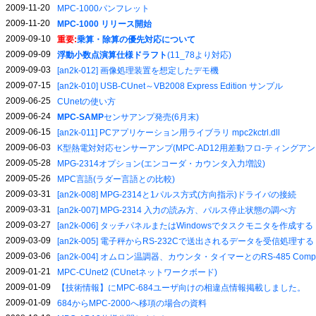
2009-11-20
MPC-1000パンフレット
2009-11-20
MPC-1000 リリース開始
2009-09-10
重要:
乗算・除算の優先対応について
2009-09-09
浮動小数点演算仕様ドラフト
(11_78より対応)
2009-09-03
[an2k-012] 画像処理装置を想定したデモ機
2009-07-15
[an2k-010] USB-CUnet～VB2008 Express Edition サンプル
2009-06-25
CUnetの使い方
2009-06-24
MPC-SAMP
センサアンプ発売(6月末)
2009-06-15
[an2k-011] PCアプリケーション用ライブラリ mpc2kctrl.dll
2009-06-03
K型熱電対対応センサーアンプ(MPC-AD12用差動フロ-ティングアン
2009-05-28
MPG-2314オプション(エンコーダ・カウンタ入力増設)
2009-05-26
MPC言語(ラダー言語との比較)
2009-03-31
[an2k-008] MPG-2314と1パルス方式(方向指示)ドライバの接続
2009-03-31
[an2k-007] MPG-2314 入力の読み方、パルス停止状態の調べ方
2009-03-27
[an2k-006] タッチパネルまたはWindowsでタスクモニタを作成する
2009-03-09
[an2k-005] 電子秤からRS-232Cで送出されるデータを受信処理する
2009-03-06
[an2k-004] オムロン温調器、カウンタ・タイマーとのRS-485 Comp
2009-01-21
MPC-CUnet2 (CUnetネットワークボード)
2009-01-09
【技術情報】にMPC-684ユーザ向けの相違点情報掲載しました。
2009-01-09
684からMPC-2000へ移項の場合の資料