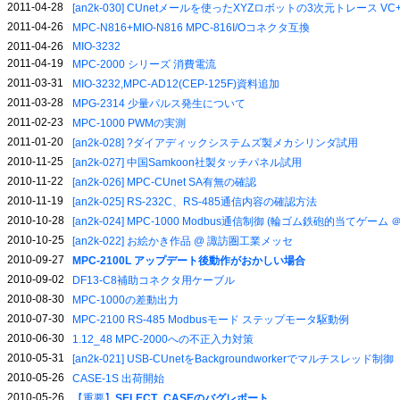
2011-04-28
[an2k-030] CUnetメールを使ったXYZロボットの3次元トレース VC
2011-04-26
MPC-N816+MIO-N816 MPC-816I/Oコネクタ互換
2011-04-26
MIO-3232
2011-04-19
MPC-2000 シリーズ 消費電流
2011-03-31
MIO-3232,MPC-AD12(CEP-125F)資料追加
2011-03-28
MPG-2314 少量パルス発生について
2011-02-23
MPC-1000 PWMの実測
2011-01-20
[an2k-028] ?ダイアディックシステムズ製メカシリンダ試用
2010-11-25
[an2k-027] 中国Samkoon社製タッチパネル試用
2010-11-22
[an2k-026] MPC-CUnet SA有無の確認
2010-11-19
[an2k-025] RS-232C、RS-485通信内容の確認方法
2010-10-28
[an2k-024] MPC-1000 Modbus通信制御 (輪ゴム鉄砲的当てゲー
2010-10-25
[an2k-022] お絵かき作品 @ 諏訪圏工業メッセ
2010-09-27
MPC-2100L アップデート後動作がおかしい場合
2010-09-02
DF13-C8補助コネクタ用ケーブル
2010-08-30
MPC-1000の差動出力
2010-07-30
MPC-2100 RS-485 Modbusモード ステップモータ駆動例
2010-06-30
1.12_48 MPC-2000への不正入力対策
2010-05-31
[an2k-021] USB-CUnetをBackgroundworkerでマルチスレッド制御
2010-05-26
CASE-1S 出荷開始
2010-05-26
【重要】
SELECT_CASEのバグレポート