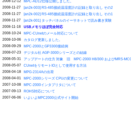
2008-12-12
MPC-AD12仕様公開しました。
2008-11-27
[an2k-003] RS-485接続温湿度計の記録と取り出し その2
2008-11-27
[an2k-002] RS-485接続温湿度計の記録と取り出し その1
2008-11-27
[an2k-001] タッチパネルのイーサネットで読み書き実験
2008-11-18
USBメモリほぼ完全対応
2008-10-24
MPC-CUnetのメール対応について
2008-10-06
カタログ更新しました。
2008-09-29
MPC-2000とGP3300接続例
2008-07-23
デジタル社 AGP-3000シリーズとの結線
2008-05-31
アップデートの仕方 対象 旧 MPC-2000 H8/300 およびMRS-MCO
2008-05-07
CUnetをリモートIOとして使用する方法
2008-04-18
MPG-2314Aの出荷
2008-04-01
MPC-2000シリーズ CPUの変更について
2007-10-08
MPC-2000インタプリタについて
2007-09-13
ROHS対応について
2007-06-06
いよいよMPC2000公式サイト開始