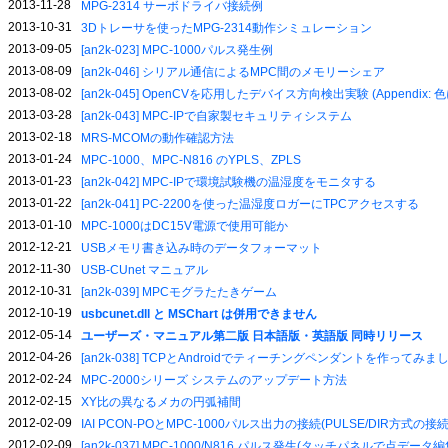
2013-11-28
MPG-2314 サーボドライバ接続例
2013-10-31
3Dトレーサを使ったMPG-2314動作シミュレーション
2013-09-05
[an2k-023] MPC-1000パルス発生例
2013-08-09
[an2k-046] シリアル通信によるMPC間のメモリーシェア
2013-08-02
[an2k-045] OpenCVを応用したデバイス方向検出実験 (Appendix
2013-03-28
[an2k-043] MPC-IPで自家製セキュリティシステム
2013-02-18
MRS-MCOMの動作確認方法
2013-01-24
MPC-1000、MPC-N816 のYPLS、ZPLS
2013-01-23
[an2k-042] MPC-IPで環境試験機の温湿度をモニタする
2013-01-22
[an2k-041] PC-2200を使った温湿度ロガーにTPCアクセスする
2013-01-10
MPC-1000はDC15V電源で使用可能か
2012-12-21
USBメモリ書き込み時のデータフォーマット
2012-11-30
USB-CUnet マニュアル
2012-10-31
[an2k-039] MPCモグラたたきゲーム
2012-10-19
usbcunet.dll と MSChart は併用できません
2012-05-14
ユーザーズ・マニュアル第二版 日本語版・英語版 同時リリース
2012-04-26
[an2k-038] TCPとAndroidでティーチングペンダントを作ってみま
2012-02-24
MPC-2000シリーズ システムのアップデート方法
2012-02-15
XY比の異なるメカの円弧補間
2012-02-09
IAI PCON-POとMPC-1000パルス出力の接続(PULSE/DIR方式の接続
2012-02-09
[an2k-037] MPC-1000/N816 パルス発生(タッチパネルで点デ