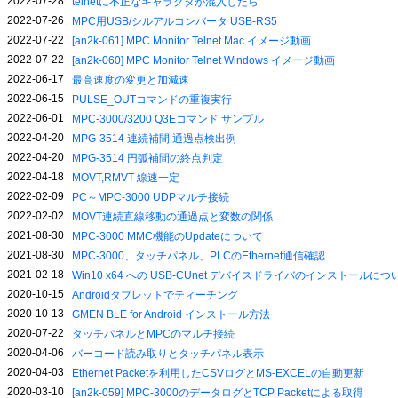
2022-07-28
telnetに不正なキャラクタが混入したら
2022-07-26
MPC用USB/シルアルコンバータ USB-RS5
2022-07-22
[an2k-061] MPC Monitor Telnet Mac イメージ動画
2022-07-22
[an2k-060] MPC Monitor Telnet Windows イメージ動画
2022-06-17
最高速度の変更と加減速
2022-06-15
PULSE_OUTコマンドの重複実行
2022-06-01
MPC-3000/3200 Q3Eコマンド サンプル
2022-04-20
MPG-3514 連続補間 通過点検出例
2022-04-20
MPG-3514 円弧補間の終点判定
2022-04-18
MOVT,RMVT 線速一定
2022-02-09
PC～MPC-3000 UDPマルチ接続
2022-02-02
MOVT連続直線移動の通過点と変数の関係
2021-08-30
MPC-3000 MMC機能のUpdateについて
2021-08-30
MPC-3000、タッチパネル、PLCのEthernet通信確認
2021-02-18
Win10 x64 への USB-CUnet デバイスドライバのインストールにつ
2020-10-15
Androidタブレットでティーチング
2020-10-13
GMEN BLE for Android インストール方法
2020-07-22
タッチパネルとMPCのマルチ接続
2020-04-06
バーコード読み取りとタッチパネル表示
2020-04-03
Ethernet Packetを利用したCSVログとMS-EXCELの自動更新
2020-03-10
[an2k-059] MPC-3000のデータログとTCP Packetによる取得