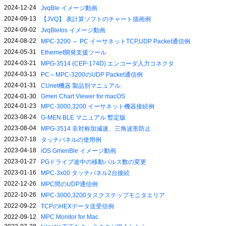
2024-12-24
JvqBle イメージ動画
2024-09-13
【JVQ】 表計算ソフトのチャート描画例
2024-09-02
JvqBleIos イメージ動画
2024-08-22
MPC-3200 ～ PC イーサネットTCP,UDP Packet通信例
2024-05-31
Ethernet開発支援ツール
2024-03-21
MPG-3514 (CEP-174D) エンコーダ入力コネクタ
2024-03-13
PC～MPC-3200のUDP Packet通信例
2024-01-31
CUnet機器 製品別マニュアル
2024-01-30
Gmen Chart Viewer for macOS
2024-01-23
MPC-3000,3200 イーサネット機器接続例
2023-08-24
G-MEN BLE マニュアル 暫定版
2023-08-04
MPG-3514 非対称加減速、三角波形防止
2023-07-18
タッチパネルの使用例
2023-04-18
iOS GmenBle イメージ動画
2023-01-27
PGドライブ途中の移動パルス数の変更
2023-01-16
MPC-3x00 タッチパネル2台接続
2022-12-26
MPC間のUDP通信例
2022-10-26
MPC-3000,3200タスクステップモニタエリア
2022-09-22
TCPのHEXデータ送受信例
2022-09-12
MPC Monitor for Mac