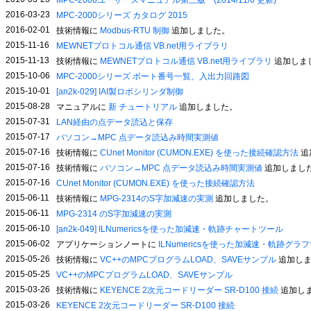
MPC-2000ユーザーズマニュアル第三版 (2014/11/6 更新)
2016-03-23
MPC-2000シリーズ カタログ 2015
2016-02-01
技術情報に
Modbus-RTU 制御
追加しました。
2015-11-16
MEWNETプロトコル通信 VB.net用ライブラリ
2015-11-13
技術情報に
MEWNETプロトコル通信 VB.net用ライブラリ
追加しま
2015-10-06
MPC-2000シリーズ ポート番号一覧、入出力回路図
2015-10-01
[an2k-029] IAI製ロボシリンダ制御
2015-08-28
マニュアルに
新 チュートリアル
追加しました。
2015-07-31
LAN経由の点データ読込と保存
2015-07-17
パソコン→MPC 点データ読込み時間実測値
2015-07-16
技術情報に
CUnet Monitor (CUMON.EXE) を使った接続確認方法
追
2015-07-16
技術情報に
パソコン→MPC 点データ読込み時間実測値
追加しまし
2015-07-16
CUnet Monitor (CUMON.EXE) を使った接続確認方法
2015-06-11
技術情報に
MPG-2314のS字加減速の実測
追加しました。
2015-06-11
MPG-2314 のS字加減速の実測
2015-06-10
[an2k-049] ILNumericsを使った加減速・軌跡チャートツール
2015-06-02
アプリケーションノートに
ILNumericsを使った加減速・軌跡グラ
2015-05-26
技術情報に
VC++のMPCプログラムLOAD、SAVEサンプル
追加しま
2015-05-25
VC++のMPCプログラムLOAD、SAVEサンプル
2015-03-26
技術情報に
KEYENCE 2次元コードリーダー SR-D100 接続
追加し
2015-03-26
KEYENCE 2次元コードリーダー SR-D100 接続