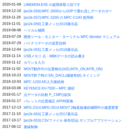
2020-01-09
LIMEMON.EXE の超簡単取り説です
2019-12-10
[an2k-058] MPC-3000からUDPで垂れ流しデータロガー
2019-11-28
[an2k-057] MPC-3200 の MPC-CUIO 使用例
2019-11-01
[an2k-056] 工業メッセ2019展示品
2019-08-08
ヘリカル補間
2019-07-29
開発ツール：モニター・ターミナル MPC Monitor マニュアル
2019-07-29
バイナリデータの送受信例
2018-12-04
[an2k-055] 工業メッセ2018展示品
2018-11-14
USBメモリ 点・MBKデータの読み書き
2018-11-12
カウンタ入力
2018-11-02
MOVT動作中の位置検出(X(0),INTA_ON,INTB_ON)
2018-10-23
MOVT終了時の EN_DACL(減速有効) タイミング
2018-10-03
MPC-1200 AD入力接続例
2018-03-06
KEYENCE KV-7500～MPC 接続
2018-01-17
点データの比較 P_CMP()追加
2018-01-17
パレットの位置補正 AFFIN変換
2017-12-13
MPG-2314,MPG-3514 MOVT 2軸直線連続補間中の速度変更
2017-11-10
[an2k-054] 工業メッセ2017展示品
2017-10-17
[an2k-053] CSVファイル 保存/読込 サンプルアプリケーション
2017-06-12
接線制御