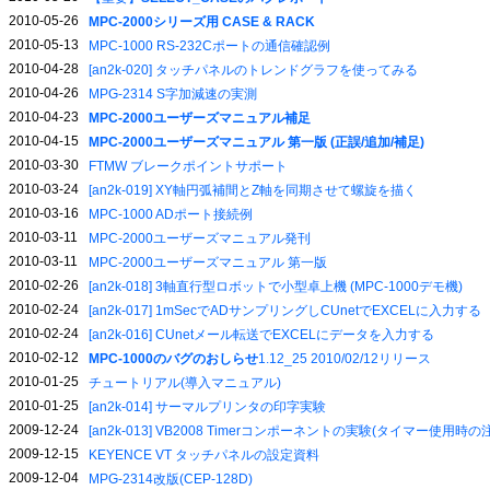
2010-05-26
MPC-2000シリーズ用 CASE & RACK
2010-05-13
MPC-1000 RS-232Cポートの通信確認例
2010-04-28
[an2k-020] タッチパネルのトレンドグラフを使ってみる
2010-04-26
MPG-2314 S字加減速の実測
2010-04-23
MPC-2000ユーザーズマニュアル補足
2010-04-15
MPC-2000ユーザーズマニュアル 第一版 (正誤/追加/補足)
2010-03-30
FTMW ブレークポイントサポート
2010-03-24
[an2k-019] XY軸円弧補間とZ軸を同期させて螺旋を描く
2010-03-16
MPC-1000 ADポート接続例
2010-03-11
MPC-2000ユーザーズマニュアル発刊
2010-03-11
MPC-2000ユーザーズマニュアル 第一版
2010-02-26
[an2k-018] 3軸直行型ロボットで小型卓上機 (MPC-1000デモ機)
2010-02-24
[an2k-017] 1mSecでADサンプリングしCUnetでEXCELに入力する
2010-02-24
[an2k-016] CUnetメール転送でEXCELにデータを入力する
2010-02-12
MPC-1000のバグのおしらせ
1.12_25 2010/02/12リリース
2010-01-25
チュートリアル(導入マニュアル)
2010-01-25
[an2k-014] サーマルプリンタの印字実験
2009-12-24
[an2k-013] VB2008 Timerコンポーネントの実験(タイマー使用時
2009-12-15
KEYENCE VT タッチパネルの設定資料
2009-12-04
MPG-2314改版(CEP-128D)