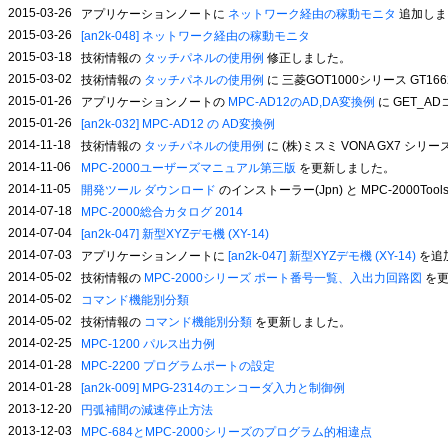
2015-03-26
アプリケーションノートに
ネットワーク経由の稼動モニタ
追加しま
2015-03-26
[an2k-048] ネットワーク経由の稼動モニタ
2015-03-18
技術情報の
タッチパネルの使用例
修正しました。
2015-03-02
技術情報の
タッチパネルの使用例
に 三菱GOT1000シリース GT1
2015-01-26
アプリケーションノートの
MPC-AD12のAD,DA変換例
に GET_
2015-01-26
[an2k-032] MPC-AD12 の AD変換例
2014-11-18
技術情報の
タッチパネルの使用例
に (株)ミスミ VONA GX7 シ
2014-11-06
MPC-2000ユーザーズマニュアル第三版
を更新しました。
2014-11-05
開発ツール ダウンロード
のインストーラー(Jpn) と MPC-2000To
2014-07-18
MPC-2000総合カタログ 2014
2014-07-04
[an2k-047] 新型XYZデモ機 (XY-14)
2014-07-03
アプリケーションノートに
[an2k-047] 新型XYZデモ機 (XY-14)
を追
2014-05-02
技術情報の
MPC-2000シリーズ ポート番号一覧、入出力回路図
を更
2014-05-02
コマンド機能別分類
2014-05-02
技術情報の
コマンド機能別分類
を更新しました。
2014-02-25
MPC-1200 パルス出力例
2014-01-28
MPC-2200 プログラムポートの設定
2014-01-28
[an2k-009] MPG-2314のエンコーダ入力と制御例
2013-12-20
円弧補間の減速停止方法
2013-12-03
MPC-684とMPC-2000シリーズのプログラム的相違点