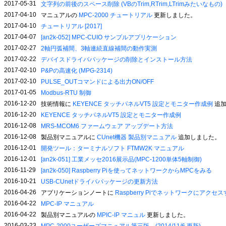
2017-05-31
文字列の前後のスペース削除 (VBのTrim,RTrim,LTrimみたいなもの)
2017-04-10
マニュアルの
MPC-2000 チュートリアル
更新しました。
2017-04-10
チュートリアル [2017]
2017-04-07
[an2k-052] MPC-CUIO サンプルアプリケーション
2017-02-27
2軸円弧補間、3軸連続直線補間の動作実測
2017-02-22
デバイスドライバパッケージの削除とインストール方法
2017-02-10
P&Pの高速化 (MPG-2314)
2017-02-10
PULSE_OUTコマンドによる出力ON/OFF
2017-01-05
Modbus-RTU 制御
2016-12-20
技術情報に
KEYENCE タッチパネルVT5 設定とモニター作成例
追加
2016-12-20
KEYENCE タッチパネルVT5 設定とモニター作成例
2016-12-08
MRS-MCOM6 ファームウェア アップデート方法
2016-12-08
製品別マニュアルに
CUnet機器 製品別マニュアル
追加しました。
2016-12-01
開発ツール：ターミナルソフト FTMW2K マニュアル
2016-12-01
[an2k-051] 工業メッセ2016展示品(MPC-1200単体5軸制御)
2016-11-29
[an2k-050] Raspberry Piを使ってネットワークからMPCをみる
2016-10-21
USB-CUnetドライバパッケージの更新方法
2016-04-26
アプリケーションノートに
Raspberry Piでネットワークにアクセ
2016-04-22
MPC-IP マニュアル
2016-04-22
製品別マニュアルの
MPIC-IP マニュル
更新しました。
2016-03-23