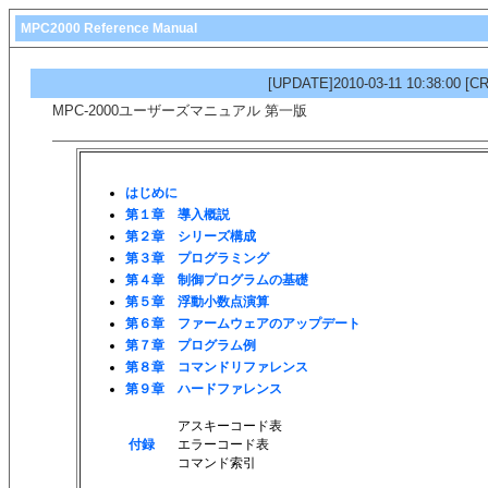
MPC2000 Reference Manual
[UPDATE]2010-03-11 10:38:00
[CR
MPC-2000ユーザーズマニュアル 第一版
はじめに
第１章 導入概説
第２章 シリーズ構成
第３章 プログラミング
第４章 制御プログラムの基礎
第５章 浮動小数点演算
第６章 ファームウェアのアップデート
第７章 プログラム例
第８章 コマンドリファレンス
第９章 ハードファレンス
アスキーコード表
付録
エラーコード表
コマンド索引