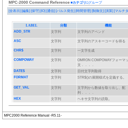
MPC-2000 Command Reference
■カテゴリ
□グループ
[全表示]
[編集]
[保守]
[IO]
[通信]
[パルス発生]
[時間管理]
[制御文]
[演算]
[マルチ
MPC2000 Reference Manual -R5.11-