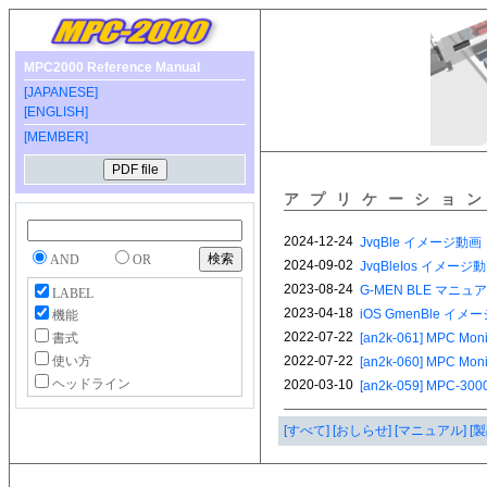
MPC2000 Reference Manual
[JAPANESE]
[ENGLISH]
[MEMBER]
アプリケーショ
AND
OR
LABEL
機能
書式
使い方
ヘッドライン
[すべて]
[おしらせ]
[マニュアル]
[