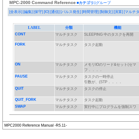
MPC-2000 Command Reference
■カテゴリ
□グループ
[全表示]
[編集]
[保守]
[IO]
[通信]
[パルス発生]
[時間管理]
[制御文]
[演算]
[マルチ
MPC2000 Reference Manual -R5.11-