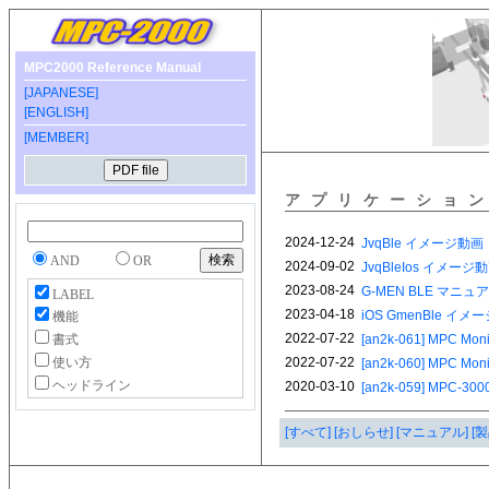
MPC2000 Reference Manual
[JAPANESE]
[ENGLISH]
[MEMBER]
アプリケーショ
AND
OR
LABEL
機能
書式
使い方
ヘッドライン
[すべて]
[おしらせ]
[マニュアル]
[