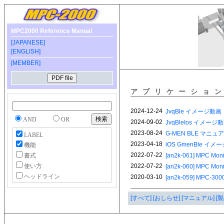
MPC2000 Reference Manual
[JAPANESE]
[ENGLISH]
[MEMBER]
アプリケーショ
AND
OR
LABEL
機能
書式
使い方
ヘッドライン
[すべて]
[おしらせ]
[マニュアル]
[