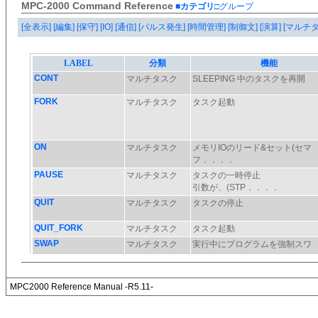
MPC-2000 Command Reference
■カテゴリ
□グループ
[全表示]
[編集]
[保守]
[IO]
[通信]
[パルス発生]
[時間管理]
[制御文]
[演算]
[マルチ
MPC2000 Reference Manual -R5.11-