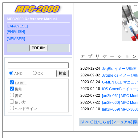
MPC2000 Reference Manual
[JAPANESE]
[ENGLISH]
[MEMBER]
アプリケーショ
AND
OR
LABEL
機能
書式
使い方
ヘッドライン
[すべて]
[おしらせ]
[マニュアル]
[