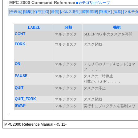
MPC-2000 Command Reference
■カテゴリ
□グループ
[全表示]
[編集]
[保守]
[IO]
[通信]
[パルス発生]
[時間管理]
[制御文]
[演算]
[マルチ
MPC2000 Reference Manual -R5.11-