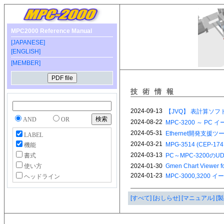
MPC2000 Reference Manual
[JAPANESE]
[ENGLISH]
[MEMBER]
技術情報
AND
OR
LABEL
機能
書式
使い方
ヘッドライン
[すべて]
[おしらせ]
[マニュアル]
[