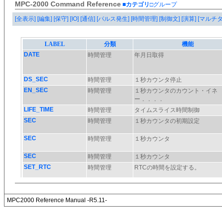
MPC-2000 Command Reference
■カテゴリ
□グループ
[全表示]
[編集]
[保守]
[IO]
[通信]
[パルス発生]
[時間管理]
[制御文]
[演算]
[マルチ
MPC2000 Reference Manual -R5.11-