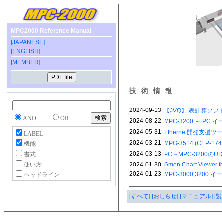
MPC2000 Reference Manual
[JAPANESE]
[ENGLISH]
[MEMBER]
技術情報
AND
OR
LABEL
機能
書式
使い方
ヘッドライン
[すべて]
[おしらせ]
[マニュアル]
[