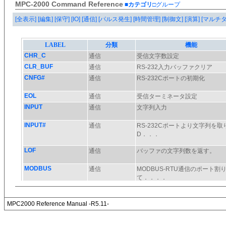
MPC-2000 Command Reference
■カテゴリ
□グループ
[全表示]
[編集]
[保守]
[IO]
[通信]
[パルス発生]
[時間管理]
[制御文]
[演算]
[マルチ
MPC2000 Reference Manual -R5.11-