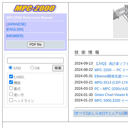
MPC2000 Reference Manual
[JAPANESE]
[ENGLISH]
[MEMBER]
技術情報
AND
OR
LABEL
機能
書式
使い方
ヘッドライン
[すべて]
[おしらせ]
[マニュアル]
[