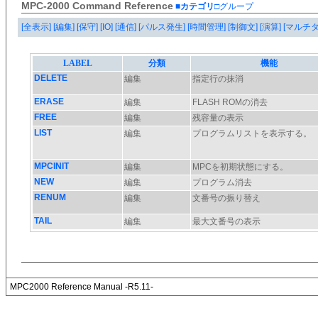
MPC-2000 Command Reference
■カテゴリ
□グループ
[全表示]
[編集]
[保守]
[IO]
[通信]
[パルス発生]
[時間管理]
[制御文]
[演算]
[マルチ
MPC2000 Reference Manual -R5.11-