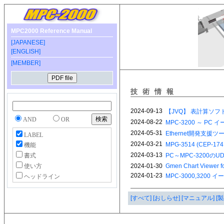
MPC2000 Reference Manual
[JAPANESE]
[ENGLISH]
[MEMBER]
技術情報
AND
OR
LABEL
機能
書式
使い方
ヘッドライン
[すべて]
[おしらせ]
[マニュアル]
[