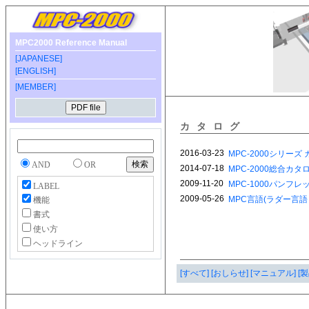
MPC2000 Reference Manual
[JAPANESE]
[ENGLISH]
[MEMBER]
カタログ
AND
OR
LABEL
機能
書式
使い方
ヘッドライン
[すべて]
[おしらせ]
[マニュアル]
[