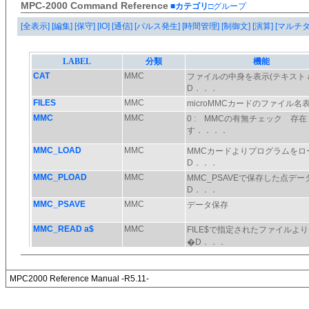
MPC-2000 Command Reference
■カテゴリ
□グループ
[全表示]
[編集]
[保守]
[IO]
[通信]
[パルス発生]
[時間管理]
[制御文]
[演算]
[マルチ
MPC2000 Reference Manual -R5.11-