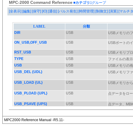
MPC-2000 Command Reference
■カテゴリ
□グループ
[全表示]
[編集]
[保守]
[IO]
[通信]
[パルス発生]
[時間管理]
[制御文]
[演算]
[マルチ
MPC2000 Reference Manual -R5.11-