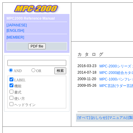
MPC2000 Reference Manual
[JAPANESE]
[ENGLISH]
[MEMBER]
カタログ
AND
OR
LABEL
機能
書式
使い方
ヘッドライン
[すべて]
[おしらせ]
[マニュアル]
[