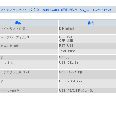
タスク]
[タッチパネル]
[文字列]
[USB]
[CUnet]
[浮動小数点]
[AD_DA]
[TCP/IP]
[MMC]