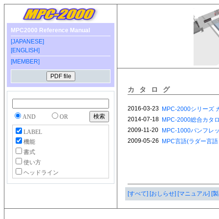
MPC2000 Reference Manual
[JAPANESE]
[ENGLISH]
[MEMBER]
カタログ
AND
OR
LABEL
機能
書式
使い方
ヘッドライン
[すべて]
[おしらせ]
[マニュアル]
[