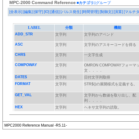
MPC-2000 Command Reference
■カテゴリ
□グループ
[全表示]
[編集]
[保守]
[IO]
[通信]
[パルス発生]
[時間管理]
[制御文]
[演算]
[マルチ
MPC2000 Reference Manual -R5.11-