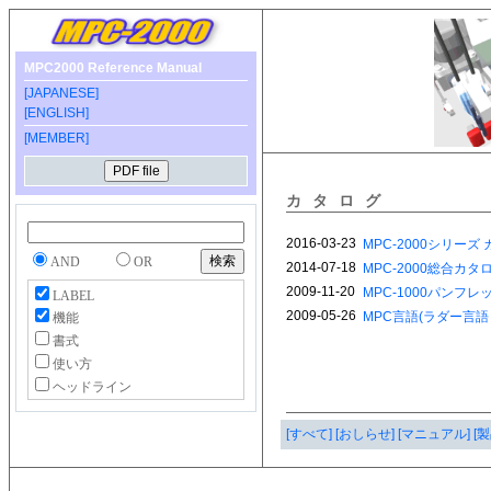
MPC2000 Reference Manual
[JAPANESE]
[ENGLISH]
[MEMBER]
カタログ
AND
OR
LABEL
機能
書式
使い方
ヘッドライン
[すべて]
[おしらせ]
[マニュアル]
[