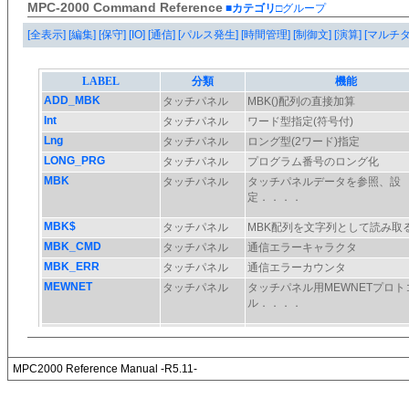
MPC-2000 Command Reference
■カテゴリ
□グループ
[全表示]
[編集]
[保守]
[IO]
[通信]
[パルス発生]
[時間管理]
[制御文]
[演算]
[マルチ
MPC2000 Reference Manual -R5.11-