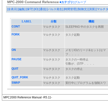
MPC-2000 Command Reference
■カテゴリ
□グループ
[全表示]
[編集]
[保守]
[IO]
[通信]
[パルス発生]
[時間管理]
[制御文]
[演算]
[マルチ
MPC2000 Reference Manual -R5.11-