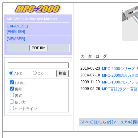
MPC2000 Reference Manual
[JAPANESE]
[ENGLISH]
[MEMBER]
カタログ
AND
OR
LABEL
機能
書式
使い方
ヘッドライン
[すべて]
[おしらせ]
[マニュアル]
[